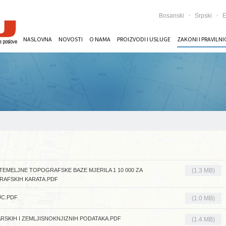
Bosanski
Srpski
E
NASLOVNA
NOVOSTI
O NAMA
PROIZVODI I USLUGE
ZAKONI I PRAVILNI
 TEMELJNE TOPOGRAFSKE BAZE MJERILA 1 10 000 ZA
(1.3 MB)
RAFSKIH KARATA.PDF
C.PDF
(1.0 MB)
RSKIH I ZEMLJISNOKNJIZNIH PODATAKA.PDF
(1.4 MB)