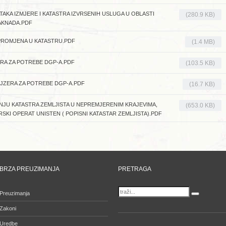
TAKA IZMJERE I KATASTRA IZVRSENIH USLUGA U OBLASTI
(280.9 KB)
NAKNADA.PDF
PROMJENA U KATASTRU.PDF
(1.4 MB)
ERA ZA POTREBE DGP-A.PDF
(103.5 KB)
AJZERA ZA POTREBE DGP-A.PDF
(16.7 KB)
JU KATASTRA ZEMLJISTA U NEPREMJERENIM KRAJEVIMA,
(653.0 KB)
RSKI OPERAT UNISTEN ( POPISNI KATASTAR ZEMLJISTA).PDF
BRZA PREUZIMANJA
PRETRAGA
Preuzimanja
Zakoni
Uredbe