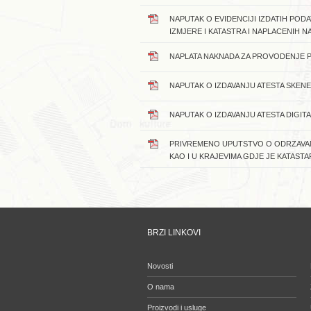
NAPUTAK O EVIDENCIJI IZDATIH PODA
IZMJERE I KATASTRA I NAPLACENIH 
NAPLATA NAKNADA ZA PROVODENJE 
NAPUTAK O IZDAVANJU ATESTA SKEN
NAPUTAK O IZDAVANJU ATESTA DIGIT
PRIVREMENO UPUTSTVO O ODRZAVAN
KAO I U KRAJEVIMA GDJE JE KATASTA
BRZI LINKOVI
Novosti
O nama
Proizvodi i usluge