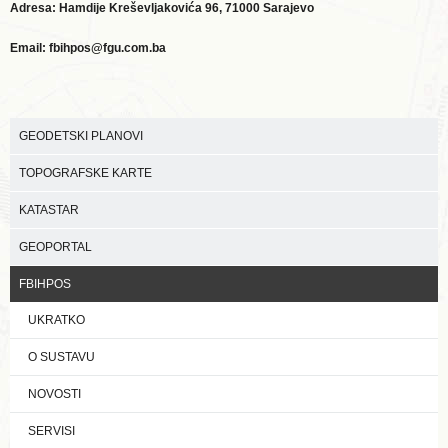
Adresa: Hamdije Kreševljakovića 96, 71000 Sarajevo
Email: fbihpos@fgu.com.ba
GEODETSKI PLANOVI
TOPOGRAFSKE KARTE
KATASTAR
GEOPORTAL
FBIHPOS
UKRATKO
O SUSTAVU
NOVOSTI
SERVISI