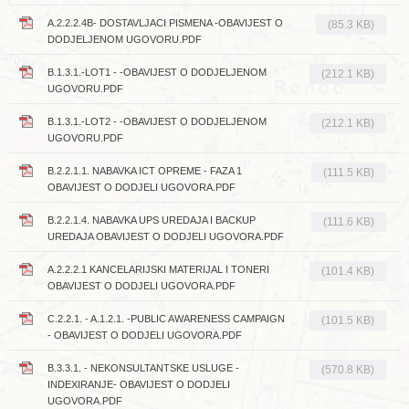
A.2.2.2.4B- DOSTAVLJACI PISMENA -OBAVIJEST O
(85.3 KB)
DODJELJENOM UGOVORU.PDF
B.1.3.1.-LOT1 - -OBAVIJEST O DODJELJENOM
(212.1 KB)
UGOVORU.PDF
B.1.3.1.-LOT2 - -OBAVIJEST O DODJELJENOM
(212.1 KB)
UGOVORU.PDF
B.2.2.1.1. NABAVKA ICT OPREME - FAZA 1
(111.5 KB)
OBAVIJEST O DODJELI UGOVORA.PDF
B.2.2.1.4. NABAVKA UPS UREDAJA I BACKUP
(111.6 KB)
UREDAJA OBAVIJEST O DODJELI UGOVORA.PDF
A.2.2.2.1 KANCELARIJSKI MATERIJAL I TONERI
(101.4 KB)
OBAVIJEST O DODJELI UGOVORA.PDF
C.2.2.1. - A.1.2.1. -PUBLIC AWARENESS CAMPAIGN
(101.5 KB)
- OBAVIJEST O DODJELI UGOVORA.PDF
B.3.3.1. - NEKONSULTANTSKE USLUGE -
(570.8 KB)
INDEXIRANJE- OBAVIJEST O DODJELI
UGOVORA.PDF