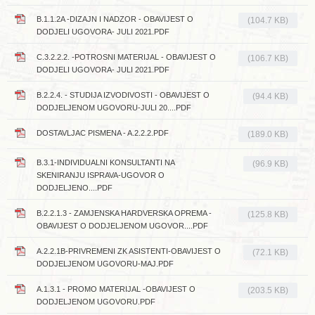
B.1.1.2A -DIZAJN I NADZOR - OBAVIJEST O
(104.7 KB)
DODJELI UGOVORA- JULI 2021.PDF
C.3.2.2.2. -POTROSNI MATERIJAL - OBAVIJEST O
(106.7 KB)
DODJELI UGOVORA- JULI 2021.PDF
B.2.2.4. - STUDIJA IZVODIVOSTI - OBAVIJEST O
(94.4 KB)
DODJELJENOM UGOVORU-JULI 20....PDF
DOSTAVLJAC PISMENA - A.2.2.2.PDF
(189.0 KB)
B.3.1-INDIVIDUALNI KONSULTANTI NA
(96.9 KB)
SKENIRANJU ISPRAVA-UGOVOR O
DODJELJENO....PDF
B.2.2.1.3 - ZAMJENSKA HARDVERSKA OPREMA -
(125.8 KB)
OBAVIJEST O DODJELJENOM UGOVOR....PDF
A.2.2.1B-PRIVREMENI ZK ASISTENTI-OBAVIJEST O
(72.1 KB)
DODJELJENOM UGOVORU-MAJ.PDF
A.1.3.1 - PROMO MATERIJAL -OBAVIJEST O
(203.5 KB)
DODJELJENOM UGOVORU.PDF