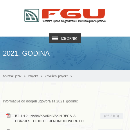
IZBORNIK
2021. GODINA
hrvatski jezik
Projekti
Završeni projekti
AF RERP - Projekt registracije nekretnina
Dodijeljeni ugovori
2021. godina
Informacije od dodjeli ugovora za 2021. godinu:
B.1.1.4.2. -NABAVKA ARHIVSKIH REGALA -
(85.2 KB)
OBAVIJEST O DODJELJENOM UGOVORU.PDF