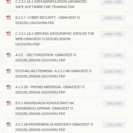
C.2.3.1.1A.1-DATA MANIPULATION (ADVANCED
(488.4 KB)
SAFE SOFTWARE FME TRAINING.PDF
B.2.2.7 -CYBER SECURITY - OBAVIJEST O
(390.9 KB)
DODJELI UGOVORA.PDF
C.2.3.1.1A.2-SERVING GEOGRAPHIC DATA ON THE
(490.0 KB)
WEB-OBAVIJEST O DODJELJENOM
UGOVORU.PDF
A.3.2. - VECTORIZATION -OBAVIJEST O
(207.3 KB)
DODJELJENOM UGOVORU.PDF
DOSTAVLJACI PISMENA - A.2.2.2.4B-OBAVIJEST O
(188.6 KB)
DODJELJENOM UGOVORU.PDF
A.1.3.1B - PROMO MATERIJAL -OBAVIJEST O
(205.2 KB)
DODJELJENOM UGOVORU.PDF
B.3.1-INDIVIDUALNI KONSULTANTI NA
(94.8 KB)
SKENIRANJU ISPRAVA- OBAVIJEST O
DODJELJENOM UGOVORU.PDF
A.2.2.1B-PRIVREMENI ZK ASISTENTI-OBAVIJEST O
(74.6 KB)
DODJELJENOM UGOVORU.PDF