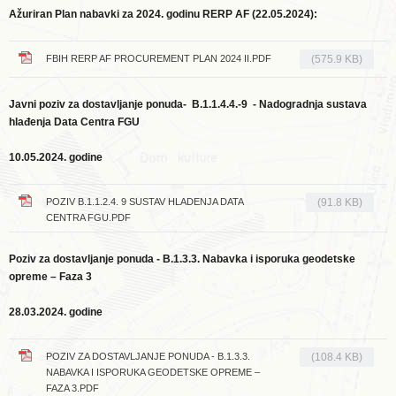
Ažuriran Plan nabavki za 2024. godinu RERP AF (22.05.2024):
FBIH RERP AF PROCUREMENT PLAN 2024 II.PDF
(575.9 KB)
Javni poziv za dostavljanje ponuda-
B.1.1.4.4.-9
-
Nadogradnja sustava
hlađenja Data Centra FGU
10.05.2024. godine
POZIV B.1.1.2.4. 9 SUSTAV HLADENJA DATA
(91.8 KB)
CENTRA FGU.PDF
Poziv za dostavljanje ponuda - B.1.3.3.
Nabavka i isporuka geodetske
opreme – Faza 3
28.03.2024. godine
POZIV ZA DOSTAVLJANJE PONUDA - B.1.3.3.
(108.4 KB)
NABAVKA I ISPORUKA GEODETSKE OPREME –
FAZA 3.PDF