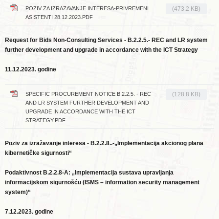
POZIV ZA IZRAZAVANJE INTERESA-PRIVREMENI
(473.2 KB)
ASISTENTI 28.12.2023.PDF
Request for Bids Non-Consulting Services
- B.2.2.5.- REC and LR system
further development and upgrade in accordance with the ICT Strategy
11.12.2023. godine
SPECIFIC PROCUREMENT NOTICE B.2.2.5. - REC
(128.8 KB)
AND LR SYSTEM FURTHER DEVELOPMENT AND
UPGRADE IN ACCORDANCE WITH THE ICT
STRATEGY.PDF
Poziv za izražavanje interesa - B.2.2.8..-„Implementacija akcionog plana
kibernetičke sigurnosti“
Podaktivnost B.2.2.8-A: „Implementacija sustava upravljanja
informacijskom sigurnošću (ISMS – information security management
system)“
7.12.2023. godine