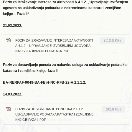
Poziv za izražavanje interesa za aktivnosti A.4.1.2. „Upravljanje izvršenjem
ugovora na usklađivanju podataka o nekretninama katastra i zemljišne
knjige – Faza II“
21.03.2022.
POZIV ZA IZRAZAVANJE INTERESA ZA AKTIVNOSTI
(112.0 KB)
A.4.1.2. - UPRAVLJANJE IZVRSENJEM UGOVORA
NA USKLADIVANJU PODATAKA.PDF
Poziv za dostavljanje ponuda za nabavku usluga
za usklađivanje podataka
katastra i zemljišne knjige-faza II
BA-RERPAF-9048-BA-FBiH-NC-RFB-22-A.2.1.1.2.
14.03.2022.
POZIV ZA DOSTAVLJANJE PONUDA A.2.1.1.2. -
(92.8 KB)
USKLADIVANJE PODATAKA KATASTRA I ZEMLJISNE
KNJIGE-FAZA II.PDF