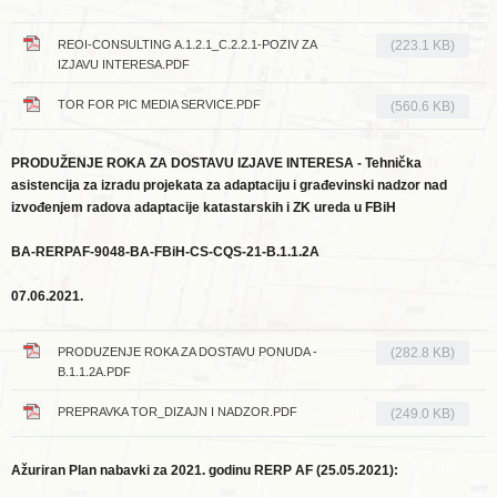
REOI-CONSULTING A.1.2.1_C.2.2.1-POZIV ZA
(223.1 KB)
IZJAVU INTERESA.PDF
TOR FOR PIC MEDIA SERVICE.PDF
(560.6 KB)
PRODUŽENJE ROKA ZA DOSTAVU IZJAVE INTERESA - Tehnička
asistencija za izradu projekata za adaptaciju i građevinski nadzor nad
izvođenjem radova adaptacije katastarskih i ZK ureda u FBiH
BA-RERPAF-9048-BA-FBiH-CS-CQS-21-B.1.1.2A
07.06.2021.
PRODUZENJE ROKA ZA DOSTAVU PONUDA -
(282.8 KB)
B.1.1.2A.PDF
PREPRAVKA TOR_DIZAJN I NADZOR.PDF
(249.0 KB)
Ažuriran Plan nabavki za 2021. godinu RERP AF (25.05.2021):