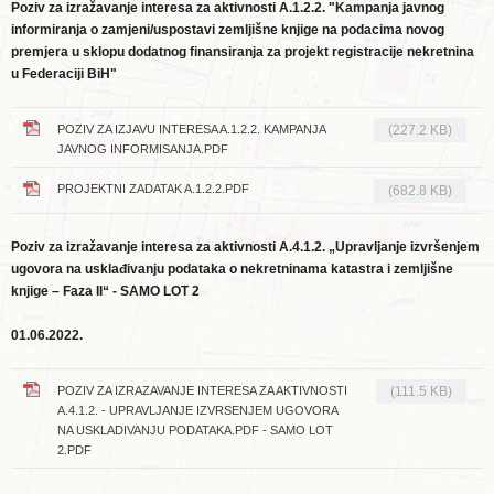
Poziv za izražavanje interesa za aktivnosti
A.1.2.2. "
Kampanja javnog
informiranja o zamjeni/uspostavi zemljišne knjige na podacima novog
premjera u sklopu dodatnog finansiranja za projekt registracije nekretnina
u Federaciji BiH"
POZIV ZA IZJAVU INTERESA A.1.2.2. KAMPANJA
(227.2 KB)
JAVNOG INFORMISANJA.PDF
PROJEKTNI ZADATAK A.1.2.2.PDF
(682.8 KB)
Poziv za izražavanje interesa za aktivnosti A.4.1.2. „Upravljanje izvršenjem
ugovora na usklađivanju podataka o nekretninama katastra i zemljišne
knjige – Faza II“ - SAMO LOT 2
01.06.2022.
POZIV ZA IZRAZAVANJE INTERESA ZA AKTIVNOSTI
(111.5 KB)
A.4.1.2. - UPRAVLJANJE IZVRSENJEM UGOVORA
NA USKLADIVANJU PODATAKA.PDF - SAMO LOT
2.PDF