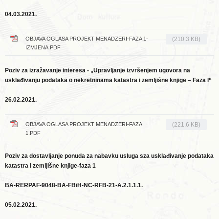
04.03.2021.
OBJAVA OGLASA PROJEKT MENADZERI-FAZA 1-
(210.3 KB)
IZMJENA.PDF
Poziv za izražavanje interesa - „Upravljanje izvršenjem ugovora na
usklađivanju podataka o nekretninama katastra i zemljišne knjige – Faza I“
26.02.2021.
OBJAVA OGLASA PROJEKT MENADZERI-FAZA
(221.6 KB)
1.PDF
Poziv za dostavljanje ponuda za nabavku usluga sza usklađivanje podataka
katastra i zemljišne knjige-faza 1
BA-RERPAF-9048-BA-FBiH-NC-RFB-21-A.2.1.1.1.
05.02.2021.