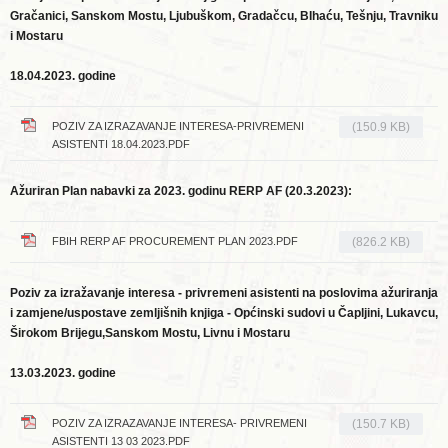
Gračanici, Sanskom Mostu, Ljubuškom, Gradačcu, BIhaću, Tešnju, Travniku
i Mostaru
18.04.2023. godine
POZIV ZA IZRAZAVANJE INTERESA-PRIVREMENI
(150.9 KB)
ASISTENTI 18.04.2023.PDF
Ažuriran Plan nabavki za 2023. godinu RERP AF (20.3.2023):
FBIH RERP AF PROCUREMENT PLAN 2023.PDF
(826.2 KB)
Poziv za izražavanje interesa - privremeni asistenti na poslovima ažuriranja
i zamjene/uspostave zemljišnih knjiga - Općinski sudovi u Čapljini, Lukavcu,
Širokom Brijegu,Sanskom Mostu, Livnu i Mostaru
13.03.2023. godine
POZIV ZA IZRAZAVANJE INTERESA- PRIVREMENI
(150.7 KB)
ASISTENTI 13 03 2023.PDF