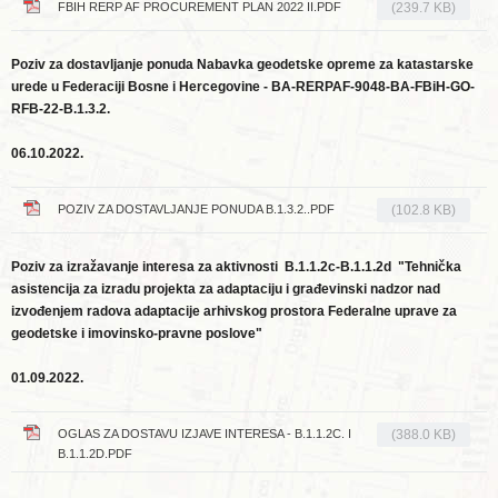
FBIH RERP AF PROCUREMENT PLAN 2022 II.PDF
(239.7 KB)
Poziv za dostavljanje ponuda Nabavka geodetske opreme za katastarske
urede u Federaciji Bosne i Hercegovine - BA-RERPAF-9048-BA-FBiH-GO-
RFB-22-B.1.3.2.
06.10.2022.
POZIV ZA DOSTAVLJANJE PONUDA B.1.3.2..PDF
(102.8 KB)
Poziv za izražavanje interesa za aktivnosti
B.1.1.2c-B.1.1.2d
"Tehnička
asistencija za izradu projekta za adaptaciju i građevinski nadzor nad
izvođenjem radova adaptacije arhivskog prostora Federalne uprave za
geodetske i imovinsko-pravne poslove"
01.09.2022.
OGLAS ZA DOSTAVU IZJAVE INTERESA - B.1.1.2C. I
(388.0 KB)
B.1.1.2D.PDF