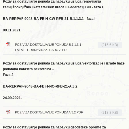
Poziv za dostavljanje ponuda za nabavku usluga renoviranja
zemljišnoknjižnih i katastarskih ureda u Federaciji BiH - faza I
BA-RERPAF-9048-BA-FBiH-CW-RFB-21-B.1.1.3.1 - faza I
09.11.2021.
POZIV ZA DOSTAVLJANJE PONUDA B.1.1.3.1 -
(215.6 KB)
FAZA I - GRADEVINSKI RADOVI.PDF
Poziv za dostavljanje ponuda za nabavku usluga vektorizacije i izrade baze
podataka katastra nekretnina –
Faza 2
BA-RERPAF-9048-BA-FBiH-NC-RFB-21-A.3.2
24.09.2021.
POZIV ZA DOSTAVLJANJE PONUDA A.3.2.PDF
(213.8 KB)
Poziv za dostavljanje ponuda za nabavku geodetske opreme za