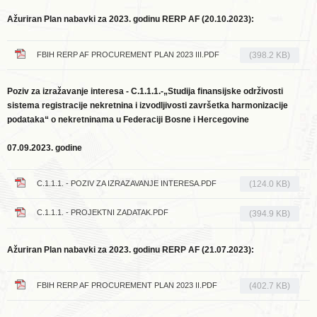
Ažuriran Plan nabavki za 2023. godinu RERP AF (20.10.2023):
FBIH RERP AF PROCUREMENT PLAN 2023 III.PDF
(398.2 KB)
Poziv za izražavanje interesa - C.1.1.1.-„Studija finansijske održivosti
sistema registracije nekretnina i izvodljivosti završetka harmonizacije
podataka“ o nekretninama u Federaciji Bosne i Hercegovine
07.09.2023. godine
C.1.1.1. - POZIV ZA IZRAZAVANJE INTERESA.PDF
(124.0 KB)
C.1.1.1. - PROJEKTNI ZADATAK.PDF
(394.9 KB)
Ažuriran Plan nabavki za 2023. godinu RERP AF (21.07.2023):
FBIH RERP AF PROCUREMENT PLAN 2023 II.PDF
(402.7 KB)