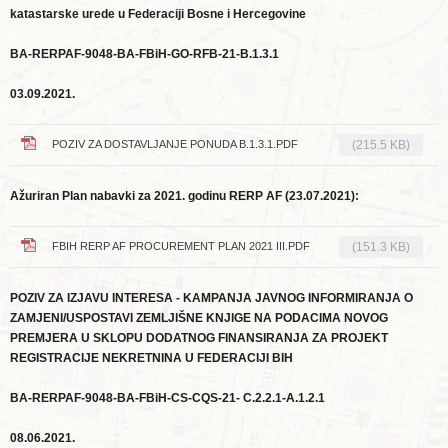
katastarske urede u Federaciji Bosne i Hercegovine
BA-RERPAF-9048-BA-FBiH-GO-RFB-21-B.1.3.1
03.09.2021.
POZIV ZA DOSTAVLJANJE PONUDA B.1.3.1.PDF
(215.5 KB)
Ažuriran Plan nabavki za 2021. godinu RERP AF (23.07.2021):
FBIH RERP AF PROCUREMENT PLAN 2021 III.PDF
(151.3 KB)
POZIV ZA IZJAVU INTERESA - KAMPANJA JAVNOG INFORMIRANJA O
ZAMJENI/USPOSTAVI ZEMLJIŠNE KNJIGE NA PODACIMA NOVOG
PREMJERA U SKLOPU DODATNOG FINANSIRANJA ZA PROJEKT
REGISTRACIJE NEKRETNINA U FEDERACIJI BIH
BA-RERPAF-9048-BA-FBiH-CS-CQS-21- C.2.2.1-A.1.2.1
08.06.2021.