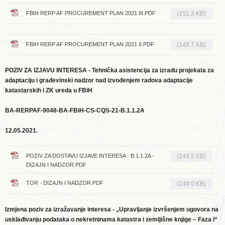
FBIH RERP AF PROCUREMENT PLAN 2021 III.PDF
(151.3 KB)
FBIH RERP AF PROCUREMENT PLAN 2021 II.PDF
(148.7 KB)
POZIV ZA IZJAVU INTERESA - Tehnička asistencija za izradu projekata za
adaptaciju i građevinski nadzor nad izvođenjem radova adaptacije
katastarskih i ZK ureda u FBiH
BA-RERPAF-9048-BA-FBiH-CS-CQS-21-B.1.1.2A
12.05.2021.
POZIV ZA DOSTAVU IZJAVE INTERESA - B.1.1.2A -
(244.5 KB)
DIZAJN I NADZOR.PDF
TOR - DIZAJN I NADZOR.PDF
(249.0 KB)
Izmjena poziv za izražavanje interesa - „Upravljanje izvršenjem ugovora na
usklađivanju podataka o nekretninama katastra i zemljišne knjige – Faza I“