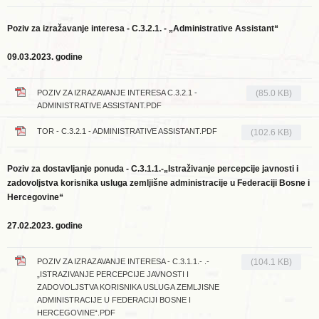
Poziv za izražavanje interesa - C.3.2.1. - „Administrative Assistant“
09.03.2023. godine
POZIV ZA IZRAZAVANJE INTERESA C.3.2.1 -
(85.0 KB)
ADMINISTRATIVE ASSISTANT.PDF
TOR - C.3.2.1 - ADMINISTRATIVE ASSISTANT.PDF
(102.6 KB)
Poziv za dostavljanje ponuda - C.3.1.1.-„Istraživanje percepcije javnosti i
zadovoljstva korisnika usluga zemljišne administracije u Federaciji Bosne i
Hercegovine“
27.02.2023. godine
POZIV ZA IZRAZAVANJE INTERESA - C.3.1.1.- .-
(104.1 KB)
„ISTRAZIVANJE PERCEPCIJE JAVNOSTI I
ZADOVOLJSTVA KORISNIKA USLUGA ZEMLJISNE
ADMINISTRACIJE U FEDERACIJI BOSNE I
HERCEGOVINE“.PDF