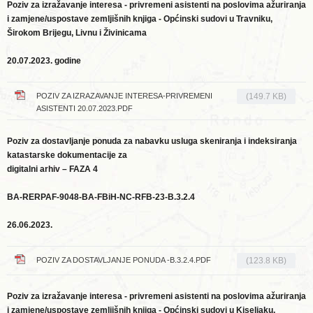
Poziv za izražavanje interesa - privremeni asistenti na poslovima ažuriranja
i zamjene/uspostave zemljišnih knjiga - Općinski sudovi u Travniku,
Širokom Brijegu, Livnu i Živinicama
20.07.2023. godine
POZIV ZA IZRAZAVANJE INTERESA-PRIVREMENI
(149.7 KB)
ASISTENTI 20.07.2023.PDF
Poziv za dostavljanje ponuda za nabavku usluga skeniranja i indeksiranja
katastarske dokumentacije za
digitalni arhiv – FAZA 4
BA-RERPAF-9048-BA-FBiH-NC-RFB-23-B.3.2.4
26.06.2023.
POZIV ZA DOSTAVLJANJE PONUDA -B.3.2.4.PDF
(123.8 KB)
Poziv za izražavanje interesa - privremeni asistenti na poslovima ažuriranja
i zamjene/uspostave zemljišnih knjiga - Općinski sudovi u Kiseljaku,