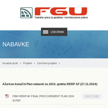
IZBORNIK
NABAVKE
hrvatski jezik
Projekti
Završeni projekti
AF RERP - Projekt registracije nekretnina
Nabavke
Ažuriran konačni Plan nabavki za 2024. godinu RERP AF (27.11.2024):
FBIH RERP AF FINAL PROCUREMENT PLAN 2024
(392.5 KB)
III.PDF