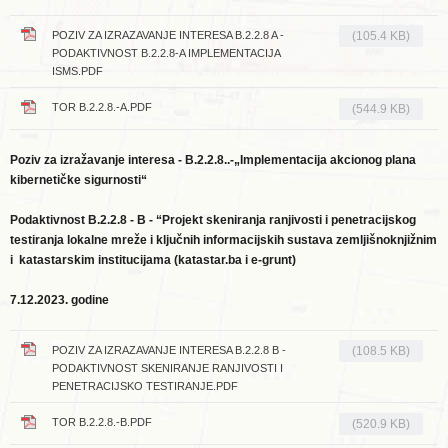
POZIV ZA IZRAZAVANJE INTERESA B.2.2.8 A -
(105.4 KB)
PODAKTIVNOST B.2.2.8-A IMPLEMENTACIJA
ISMS.PDF
TOR B.2.2.8.-A.PDF
(544.9 KB)
Poziv za izražavanje interesa - B.2.2.8..-„Implementacija akcionog plana
kibernetičke sigurnosti“
Podaktivnost B.2.2.8 - B -
“P
rojekt skeniranja ranjivosti i penetracijskog
testiranja lokalne mreže i ključnih informacijskih sustava zemljišnoknjižnim
i katastarskim institucijama (katastar.ba i e-grunt)
7.12.2023. godine
POZIV ZA IZRAZAVANJE INTERESA B.2.2.8 B -
(108.5 KB)
PODAKTIVNOST SKENIRANJE RANJIVOSTI I
PENETRACIJSKO TESTIRANJE.PDF
TOR B.2.2.8.-B.PDF
(520.9 KB)