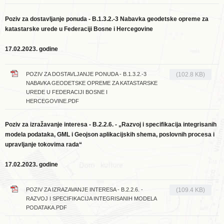
Poziv za dostavljanje ponuda - B.1.3.2.-3 Nabavka geodetske opreme za
katastarske urede u Federaciji Bosne i Hercegovine
17.02.2023. godine
POZIV ZA DOSTAVLJANJE PONUDA - B.1.3.2.-3
(102.8 KB)
NABAVKA GEODETSKE OPREME ZA KATASTARSKE
UREDE U FEDERACIJI BOSNE I
HERCEGOVINE.PDF
Poziv za izražavanje interesa - B.2.2.6. - „Razvoj i specifikacija integrisanih
modela podataka, GML i Geojson aplikacijskih shema, poslovnih procesa i
upravljanje tokovima rada“
17.02.2023. godine
POZIV ZA IZRAZAVANJE INTERESA - B.2.2.6. -
(109.4 KB)
RAZVOJ I SPECIFIKACIJA INTEGRISANIH MODELA
PODATAKA.PDF