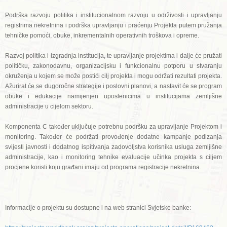
Podrška razvoju politika i institucionalnom razvoju u održivosti i upravljanju
registrima nekretnina i podrška upravljanju i praćenju Projekta putem pružanja
tehničke pomoći, obuke, inkrementalnih operativnih troškova i opreme.
Razvoj politika i izgradnja institucija, te upravljanje projektima i dalje će pružati
političku, zakonodavnu, organizacijsku i funkcionalnu potporu u stvaranju
okruženja u kojem se može postići cilj projekta i mogu održati rezultati projekta.
Ažurirat će se dugoročne strategije i poslovni planovi, a nastavit će se program
obuke i edukacije namijenjen uposlenicima u institucijama zemljišne
administracije u cijelom sektoru.
Komponenta C također uključuje potrebnu podršku za upravljanje Projektom i
monitoring. Također će podržati provođenje dodatne kampanje podizanja
svijesti javnosti i dodatnog ispitivanja zadovoljstva korisnika usluga zemljišne
administracije, kao i monitoring tehnike evaluacije učinka projekta s ciljem
procjene koristi koju građani imaju od programa registracije nekretnina.
Informacije o projektu su dostupne i na web stranici Svjetske banke: