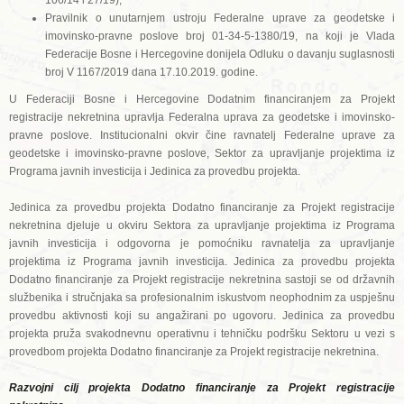
106/14 i 27/19);
Pravilnik o unutarnjem ustroju Federalne uprave za geodetske i
imovinsko-pravne poslove broj 01-34-5-1380/19, na koji je Vlada
Federacije Bosne i Hercegovine donijela Odluku o davanju suglasnosti
broj V 1167/2019 dana 17.10.2019. godine.
U Federaciji Bosne i Hercegovine Dodatnim financiranjem za Projekt
registracije nekretnina upravlja Federalna uprava za geodetske i imovinsko-
pravne poslove. Institucionalni okvir čine ravnatelj Federalne uprave za
geodetske i imovinsko-pravne poslove, Sektor za upravljanje projektima iz
Programa javnih investicija i Jedinica za provedbu projekta.
Jedinica za provedbu projekta Dodatno financiranje za Projekt registracije
nekretnina djeluje u okviru Sektora za upravljanje projektima iz Programa
javnih investicija i odgovorna je pomoćniku ravnatelja za upravljanje
projektima iz Programa javnih investicija. Jedinica za provedbu projekta
Dodatno financiranje za Projekt registracije nekretnina sastoji se od državnih
službenika i stručnjaka sa profesionalnim iskustvom neophodnim za uspješnu
provedbu aktivnosti koji su angažirani po ugovoru. Jedinica za provedbu
projekta pruža svakodnevnu operativnu i tehničku podršku Sektoru u vezi s
provedbom projekta Dodatno financiranje za Projekt registracije nekretnina.
Razvojni cilj projekta Dodatno financiranje za Projekt registracije