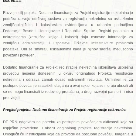
nekretnina
Razvojni cilj projekta Dodatno financiranje za Projekt registracije nekretnina je
podrška razvoju održivog sustava za registraciju nekretnina sa usklađenim
zemljišnoknjižnim i katastarskim evidencijama u urbanim područjima
Federacije Bosne i Hercegovine i Republike Srpske. Registri podataka o
nekretninama (zemljišne knjige i katastri) daju osnovne informacije za
zemljišnu administraciju i uspostavu Državne infrastrukture prostornih
podataka. Oni se smatraju usklađenima kada je njihov sadržaj međusobno
povezan i potvrđen.
Dodatno financiranje za Projekt registracije nekretnina iskorištava uspješnu
provedbu rješenja donesenih u okviru originalnog Projekta registracije
nekretnina i održava zamah dosad ostvarenih rezultata. Osmišljen je za
postupno povećanje strateških ulaganja u ovaj sektor koja se moraju ubrzati ali
se ne mogu financirati iz redovitog proračuna, a drugi razvojni partneri ih nisu
predvidjeli.
Pregled projekta
Dodatno financiranje za Projekt registracije nekretnina
DF PRN odgovara na potrebu za postupnim povećanjem aktivnosti koje su
uspješno provedene u okviru originalnog projekta registracije nekretnina.
Omogućit će institucijama koje ga provode da postupno povećaju ulaganja u