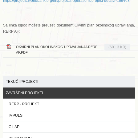
https://projects.worldbank.org/en/projects-operations/project-detail/P169463
Sa linka ispod možete preuzeti dokument Okvirni plan okolinskog upravljanja,
RERP AF:
OKVIRNI PLAN OKOLINSKOG UPRAVLJANJA RERP
(601.3 KB)
AF.PDF
TEKUĆI PROJEKTI
ZAVRŠENI PROJEKTI
RERP - PROJEKT...
IMPULS
CILAP