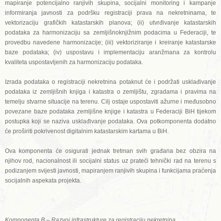
mapiranje potencijalno ranjivih skupina, socijalni monitoring i kampanje
informiranja javnosti za podršku registraciji prava na nekretninama, te
vektorizaciju grafičkih katastarskih planova; (ii) utvrđivanje katastarskih
podataka za harmonizaciju sa zemljišnoknjižnim podacima u Federaciji, te
provedbu navedene harmonizacije; (iii) vektoriziranje i kreiranje katastarske
baze podataka; (iv) uspostavu i implementaciju aranžmana za kontrolu
kvaliteta uspostavljenih za harmonizaciju podataka.
Izrada podataka o registraciji nekretnina potaknut će i podržati usklađivanje
podataka iz zemljišnih knjiga i katastra o zemljištu, zgradama i pravima na
temelju stvarne situacije na terenu. Cilj ostaje uspostaviti ažurne i međusobno
povezane baze podataka zemljišne knjige i katastra u Federaciji BiH tijekom
postupka koji se naziva usklađivanje podataka. Ova potkomponenta dodatno
će proširiti pokrivenost digitalnim katastarskim kartama u BiH.
Ova komponenta će osigurati jednak tretman svih građana bez obzira na
njihov rod, nacionalnost ili socijalni status uz prateći tehnički rad na terenu s
podizanjem svijesti javnosti, mapiranjem ranjivih skupina i funkcijama praćenja
socijalnih aspekata projekta.
Komponenta B – Razvoj infrastrukture za registraciju nekretnina