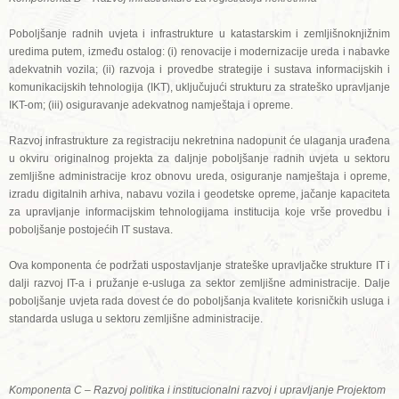
Poboljšanje radnih uvjeta i infrastrukture u katastarskim i zemljišnoknjižnim
uredima putem, između ostalog: (i) renovacije i modernizacije ureda i nabavke
adekvatnih vozila; (ii) razvoja i provedbe strategije i sustava informacijskih i
komunikacijskih tehnologija (IKT), uključujući strukturu za strateško upravljanje
IKT-om; (iii) osiguravanje adekvatnog namještaja i opreme.
Razvoj infrastrukture za registraciju nekretnina nadopunit će ulaganja urađena
u okviru originalnog projekta za daljnje poboljšanje radnih uvjeta u sektoru
zemljišne administracije kroz obnovu ureda, osiguranje namještaja i opreme,
izradu digitalnih arhiva, nabavu vozila i geodetske opreme, jačanje kapaciteta
za upravljanje informacijskim tehnologijama institucija koje vrše provedbu i
poboljšanje postojećih IT sustava.
Ova komponenta će podržati uspostavljanje strateške upravljačke strukture IT i
dalji razvoj IT-a i pružanje e-usluga za sektor zemljišne administracije. Dalje
poboljšanje uvjeta rada dovest će do poboljšanja kvalitete korisničkih usluga i
standarda usluga u sektoru zemljišne administracije.
Komponenta C – Razvoj politika i institucionalni razvoj i upravljanje Projektom