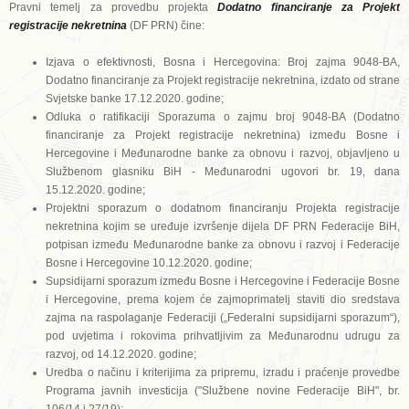
Pravni temelj za provedbu projekta
Dodatno financiranje za Projekt
registracije nekretnina
(DF PRN) čine:
Izjava o efektivnosti, Bosna i Hercegovina: Broj zajma 9048-BA,
Dodatno financiranje za Projekt registracije nekretnina, izdato od strane
Svjetske banke 17.12.2020. godine;
Odluka o ratifikaciji Sporazuma o zajmu broj 9048-BA (Dodatno
financiranje za Projekt registracije nekretnina) između Bosne i
Hercegovine i Međunarodne banke za obnovu i razvoj, objavljeno u
Službenom glasniku BiH - Međunarodni ugovori br. 19, dana
15.12.2020. godine;
Projektni sporazum o dodatnom financiranju Projekta registracije
nekretnina kojim se uređuje izvršenje dijela DF PRN Federacije BiH,
potpisan između Međunarodne banke za obnovu i razvoj i Federacije
Bosne i Hercegovine 10.12.2020. godine;
Supsidijarni sporazum između Bosne i Hercegovine i Federacije Bosne
i Hercegovine, prema kojem će zajmoprimatelj staviti dio sredstava
zajma na raspolaganje Federaciji („Federalni supsidijarni sporazum“),
pod uvjetima i rokovima prihvatljivim za Međunarodnu udrugu za
razvoj, od 14.12.2020. godine;
Uredba o načinu i kriterijima za pripremu, izradu i praćenje provedbe
Programa javnih investicija ("Službene novine Federacije BiH", br.