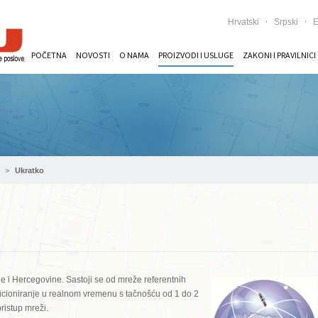
Hrvatski
Srpski
E
POČETNA
NOVOSTI
O NAMA
PROIZVODI I USLUGE
ZAKONI I PRAVILNICI
Ukratko
 i Hercegovine. Sastoji se od mreže referentnih
cioniranje u realnom vremenu s tačnošću od 1 do 2
ristup mreži.