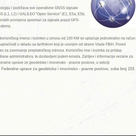
ologiju i podržava sve operativne GNSS signale
(L1, L2) i GALILEO "Open Service" (E1, E5a, E5b,
dverskih promjena spreman za signale poput GPS-
istema.
 korisničkog imena i lozinke) u iznosu od 100 KM se uplaćuje jednokratno na račun
aplaćivati u skladu sa tarifnikom koji je usvojen od strane Vlade FBiH. Pored
tjev za zasnivanje preplatničkog odnosa. Korisničko ime i lozinka za pristup
trane administratora, te dostavljeni putem emaila. Zahtjev i informacije vezane za
ralne uprave ze geodetske i imovinsko - pravne poslove, u sekciji
ama Federalne uprave za geodetske i imovinsko - pravne poslove, soba broj 103.