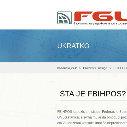
UKRATKO
bosanski jezik
Proizvodi i usluge
FBiHPOS
ŠTA JE FBIHPOS?
FBiHPOS je pozicioni sistem Federacije Bosne
GNSS stanica, a svrha mu je da omogući pozi
cm. Autorizirani korisnici imat će neprekidan p