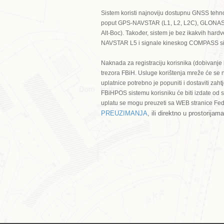
Sistem koristi najnoviju dostupnu GNSS tehn
poput GPS-NAVSTAR (L1, L2, L2C), GLONASS 
Alt-Boc). Također, sistem je bez ikakvih har
NAVSTAR L5 i signale kineskog COMPASS s
Naknada za registraciju korisnika (dobivanje
trezora FBiH. Usluge korištenja mreže će se n
uplatnice potrebno je popuniti i dostaviti zah
FBiHPOS sistemu korisniku će biti izdate od s
uplatu se mogu preuzeti sa WEB stranice Fede
PREUZIMANJA
, ili direktno u prostorij