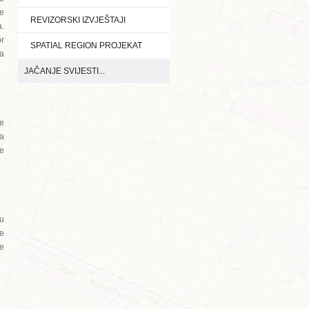
je
REVIZORSKI IZVJEŠTAJI
a.
or
SPATIAL REGION PROJEKAT
ga
JAČANJE SVIJESTI...
be
ja
ne
 u
ve
se