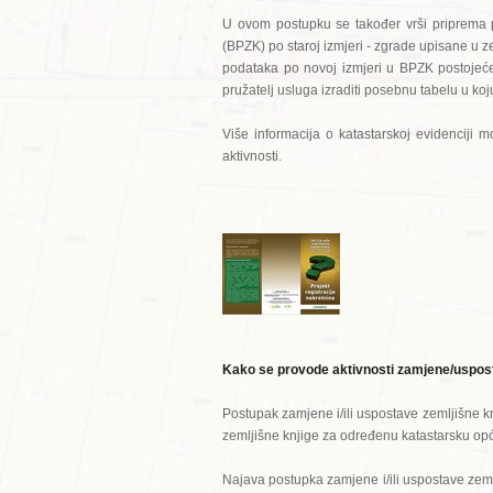
U ovom postupku se također vrši priprema 
(BPZK) po staroj izmjeri - zgrade upisane u 
podataka po novoj izmjeri u BPZK postojeće 
pružatelj usluga izraditi posebnu tabelu u koj
Više informacija o katastarskoj evidenciji mo
aktivnosti.
Kako se provode aktivnosti zamjene/uspost
Postupak zamjene i/ili uspostave zemljišne k
zemljišne knjige za određenu katastarsku opć
Najava postupka zamjene i/ili uspostave zeml