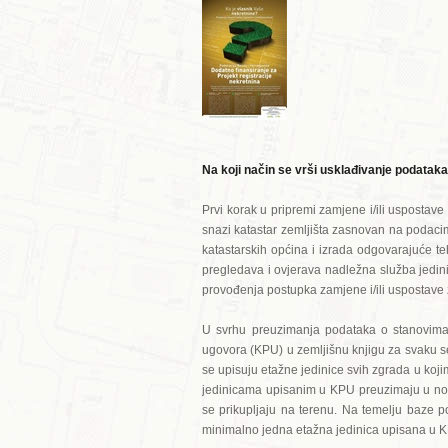
Na koji način se vrši usklađivanje podatak
Prvi korak u pripremi zamjene i/ili usposta
snazi katastar zemljišta zasnovan na podacim
katastarskih općina i izrada odgovarajuće te
pregledava i ovjerava nadležna služba jedi
provođenja postupka zamjene i/ili uspostave
U svrhu preuzimanja podataka o stanovima 
ugovora (KPU) u zemljišnu knjigu za svaku se
se upisuju etažne jedinice svih zgrada u koj
jedinicama upisanim u KPU preuzimaju u nov
se prikupljaju na terenu. Na temelju baze po
minimalno jedna etažna jedinica upisana u KP