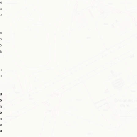
oj
a
ve
m
 o
vo
za
za
go
 u
o
m
no
im
e
ku