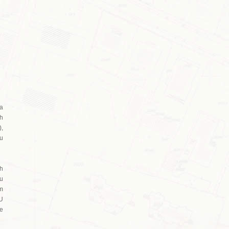
na
ih
),
hu
ih
ju
im
PU
je