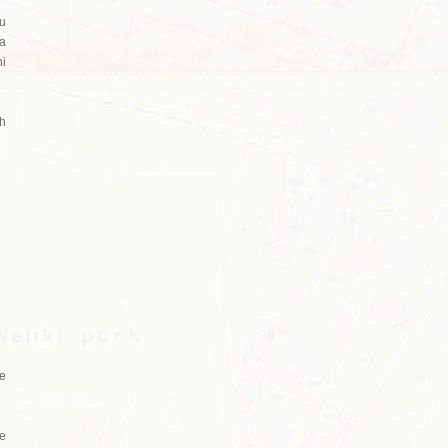
gu
sa
ni
ih
je
ne