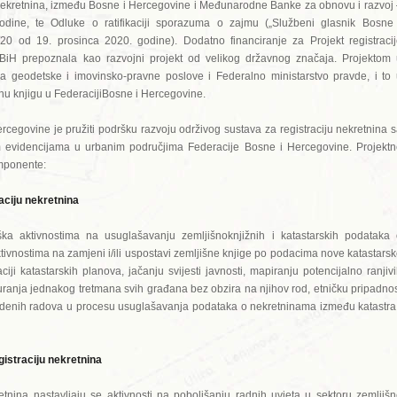
e nekretnina, između Bosne i Hercegovine i Međunarodne Banke za obnovu i razvoj
odine, te Odluke o ratifikaciji sporazuma o zajmu („Službeni glasnik Bosne 
20 od 19. prosinca 2020. godine). Dodatno financiranje za Projekt registraci
u BiH prepoznala kao razvojni projekt od velikog državnog značaja. Projektom
a geodetske i imovinsko-pravne poslove i Federalno ministarstvo pravde, i to
šnu knjigu u FederacijiBosne i Hercegovine.
ercegovine je pružiti podršku razvoju održivog sustava za registraciju nekretnina 
im evidencijama u urbanim područjima Federacije Bosne i Hercegovine. Projekt
omponente:
ciju nekretnina
 aktivnostima na usuglašavanju zemljišnoknjižnih i katastarskih podataka 
ivnostima na zamjeni i/ili uspostavi zemljišne knjige po podacima nove katastars
ciji katastarskih planova, jačanju svijesti javnosti, mapiranju potencijalno ranjiv
guranja jednakog tretmana svih građana bez obzira na njihov rod, etničku pripadno
 izvedenih radova u procesu usuglašavanja podataka o nekretninama između katastra
istraciju nekretnina
retnina nastavljaju se aktivnosti na poboljšanju radnih uvjeta u sektoru zemljiš