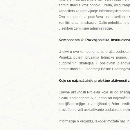
administracije kroz obnovu ureda, osiguranj
kapaciteta za upravljanje informacijskim tehno
Ova komponenta podržava uspostavljanje str
zemljišne administracije. Dalje poboljšanje 
u sektoru zemljišne administracije.
Komponenta C: Razvoj politika, instituciona
U okviru ove komponente se pruža podrška ra
Projekta putem pružanja tehničke pomoći, k
dugoročnih strategija i poslovnih planova
administracije u Federaciji Bosne i Hercegov
Koje su najznačajnije projektne aktivnosti 
Glavne aktivnosti Projekta koje su od značaj
okviru Komponente A, a jedna od najznačajni
zemljišne knjige u zemljišnoknjižnim ured
provođenje vrši usklađivanje podataka o nekr
Informacije o Projektu, također možete naći na 