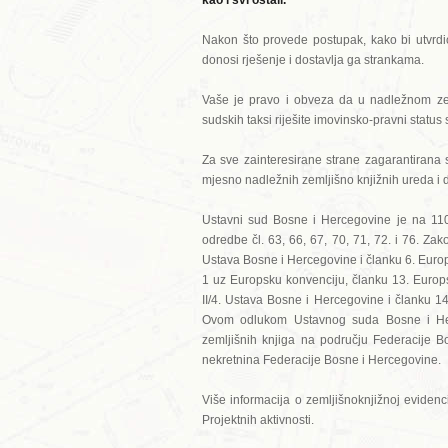
kao i svi ostali.
Nakon što provede postupak, kako bi utvrdio
donosi rješenje i dostavlja ga strankama.
Vaše je pravo i obveza da u nadležnom zeml
sudskih taksi riješite imovinsko-pravni status 
Za sve zainteresirane strane zagarantirana
mjesno nadležnih zemljišno knjižnih ureda i d
Ustavni sud Bosne i Hercegovine je na 110.
odredbe čl. 63, 66, 67, 70, 71, 72. i 76. Z
Ustava Bosne i Hercegovine i članku 6. Europ
1 uz Europsku konvenciju, članku 13. Europ
II/4. Ustava Bosne i Hercegovine i članku 
Ovom odlukom Ustavnog suda Bosne i Herc
zemljišnih knjiga na području Federacije B
nekretnina Federacije Bosne i Hercegovine.
Više informacija o zemljišnoknjižnoj evidencij
Projektnih aktivnosti.