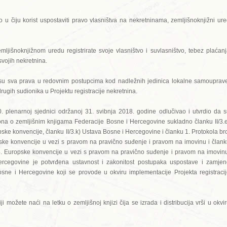
 u čiju korist uspostaviti pravo vlasništva na nekretninama, zemljišnoknjižni ur
jišnoknjižnom uredu registrirate svoje vlasništvo i suvlasništvo, tebez plaćan
svojih nekretnina.
 su sva prava u redovnim postupcima kod nadležnih jedinica lokalne samouprav
rugih sudionika u Projektu registracije nekretnina.
 plenarnoj sjednici održanoj 31. svibnja 2018. godine odlučivao i utvrdio da 
akona o zemljišnim knjigama Federacije Bosne i Hercegovine sukladno članku II/3.
ske konvencije, članku II/3.k) Ustava Bosne i Hercegovine i članku 1. Protokola br
ske konvencije u vezi s pravom na pravično suđenje i pravom na imovinu i član
14. Europske konvencije u vezi s pravom na pravično suđenje i pravom na imovin
egovine je potvrđena ustavnost i zakonitost postupaka uspostave i zamjen
osne i Hercegovine koji se provode u okviru implementacije Projekta registraci
i možete naći na letku o zemljišnoj knjizi čija se izrada i distribucija vrši u okvi