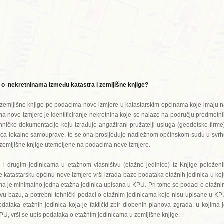
a o nekretninama između katastra i zemljišne knjige?
ve zemljišne knjige po podacima nove izmjere u katastarskim općinama koje imaju 
a nove izmjere je identificiranje nekretnina koje se nalaze na području predmetn
hničke dokumentacije koju izrađuje angažirani pružatelji usluga (geodetske firme
nica lokalne samouprave, te se ona prosljeđuje nadležnom općinskom sudu u svr
 zemljišne knjige utemeljene na podacima nove izmjere.
i drugim jedinicama u etažnom vlasništvu (etažne jedinice) iz Knjige položen
 katastarsku općinu nove izmjere vrši izrada baze podataka etažnih jedinica u ko
ima je minimalno jedna etažna jedinica upisana u KPU. Pri tome se podaci o etažn
u bazu, a potrebni tehnički podaci o etažnim jedinicama koje nisu upisane u K
dataka etažnih jedinica koja je faktički zbir diobenih planova zgrada, u kojima 
U, vrši se upis podataka o etažnim jedinicama u zemljišne knjige.