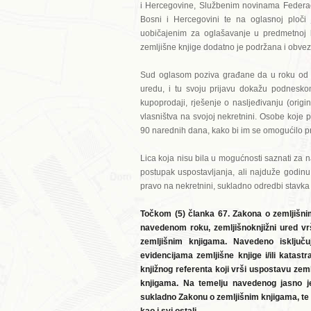
i Hercegovine, Službenim novinama Federaci
Bosni i Hercegovini te na oglasnoj ploči
uobičajenim za oglašavanje u predmetnoj ka
zemljišne knjige dodatno je podržana i obv
Sud oglasom poziva građane da u roku od 
uredu, i tu svoju prijavu dokažu podnesko
kupoprodaji, rješenje o nasljeđivanju (origi
vlasništva na svojoj nekretnini. Osobe koje
90 narednih dana, kako bi im se omogućilo pr
Lica koja nisu bila u mogućnosti saznati za
postupak uspostavljanja, ali najduže godinu 
pravo na nekretnini, sukladno odredbi stavka
Točkom (5) članka 67. Zakona o zemljišnim
navedenom roku, zemljišnoknjižni ured vr
zemljišnim knjigama. Navedeno isklju
evidencijama zemljišne knjige i/ili katast
knjižnog referenta koji vrši uspostavu zem
knjigama. Na temelju navedenog jasno j
sukladno Zakonu o zemljišnim knjigama, te 