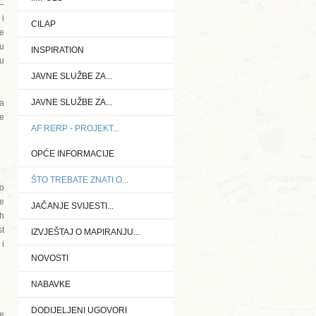
 –
i
CILAP
je
 u
INSPIRATION
 u
JAVNE SLUŽBE ZA...
JAVNE SLUŽBE ZA...
sa
ne
AF RERP - PROJEKT...
OPĆE INFORMACIJE
ŠTO TREBATE ZNATI O...
o
ke
JAČANJE SVIJESTI...
ih
st
IZVJEŠTAJ O MAPIRANJU...
 i
NOVOSTI
NABAVKE
DODIJELJENI UGOVORI
ne