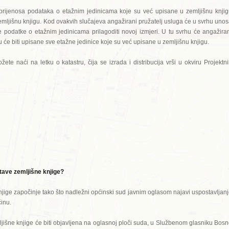
prijenosa podataka o etažnim jedinicama koje su već upisane u zemljišnu knji
zemljišnu knjigu. Kod ovakvih slučajeva angažirani pružatelj usluga će u svrhu uno
podatke o etažnim jedinicama prilagoditi novoj izmjeri. U tu svrhu će angažira
u će biti upisane sve etažne jedinice koje su već upisane u zemljišnu knjigu.
žete naći na letku o katastru, čija se izrada i distribucija vrši u okviru Projektn
ave zemljišne knjige?
njige započinje tako što nadležni općinski sud javnim oglasom najavi uspostavljan
inu.
jišne knjige će biti objavljena na oglasnoj ploči suda, u Službenom glasniku Bos