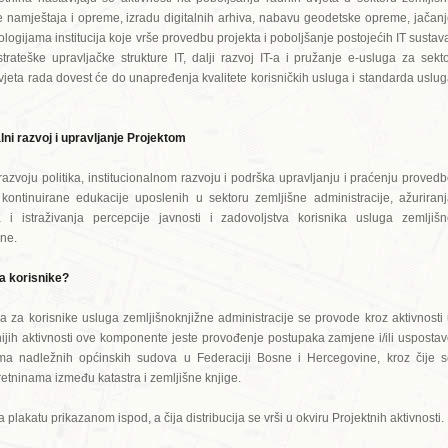
e namještaja i opreme, izradu digitalnih arhiva, nabavu geodetske opreme, jačan
logijama institucija koje vrše provedbu projekta i poboljšanje postojećih IT sustav
ateške upravljačke strukture IT, dalji razvoj IT-a i pružanje e-usluga za sekt
uvjeta rada dovest će do unapređenja kvalitete korisničkih usluga i standarda uslu
lni razvoj i upravljanje Projektom
zvoju politika, institucionalnom razvoju i podrška upravljanju i praćenju proved
ontinuirane edukacije uposlenih u sektoru zemljišne administracije, ažuriran
 i istraživanja percepcije javnosti i zadovoljstva korisnika usluga zemljiš
ine.
za korisnike?
a za korisnike usluga zemljišnoknjižne administracije se provode kroz aktivnosti
jih aktivnosti ove komponente jeste provođenje postupaka zamjene i/ili usposta
ima nadležnih općinskih sudova u Federaciji Bosne i Hercegovine, kroz čije 
etninama između katastra i zemljišne knjige.
plakatu prikazanom ispod, a čija distribucija se vrši u okviru Projektnih aktivnosti.