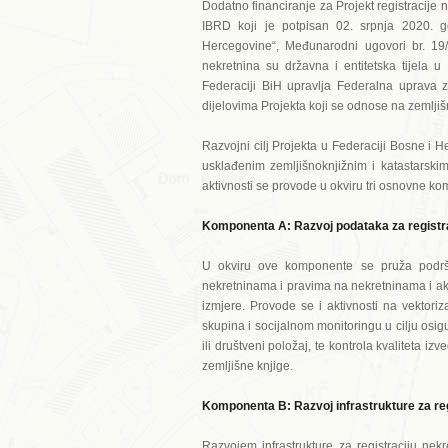
Dodatno financiranje za Projekt registracij
IBRD koji je potpisan 02. srpnja 2020. g
Hercegovine“, Međunarodni ugovori br. 19/
nekretnina su državna i entitetska tijela 
Federaciji BiH upravlja Federalna uprava z
dijelovima Projekta koji se odnose na zemlji
Razvojni cilj Projekta u Federaciji Bosne i H
usklađenim zemljišnoknjižnim i katastarsk
aktivnosti se provode u okviru tri osnovne k
Komponenta A: Razvoj podataka za registra
U okviru ove komponente se pruža podrška
nekretninama i pravima na nekretninama i akt
izmjere. Provode se i aktivnosti na vektoriza
skupina i socijalnom monitoringu u cilju osi
ili društveni položaj, te kontrola kvaliteta
zemljišne knjige.
Komponenta B: Razvoj infrastrukture za reg
Razvojem infrastrukture za registraciju nek