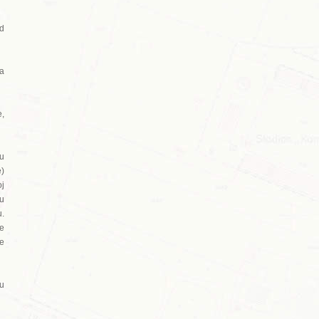
ed
ja
e,
su
e)
oj
ku
u.
e
je
ru