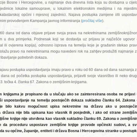
je Bosne i Hercegovine, u najmanje dva dnevna lista koja su dostupna u cijel
 jedinice lokalne samouprave, u lokalnim elektronskim medijima i na mjestim
tastarskoj općini i mjesnoj zajednici. Najava postupka zamjene i/ili usposta
eznim provođenjem Kampanja javnog informiranja (
pročitaj više
).
60 dana od dana objave prijave svoja prava na nekretninama zemljišnoknjižno
m u dva primjerka. Podnesak koji se dostavlja uz prijavu je najčešće ugovor
nal ili ovjerena kopija), odnosno isprava na temelju koje je građanin stekao pra
 polažu pravo na nekretninama mogu navedeni rok na zahtjev produžiti najmanje 
ibavljanje potrebnih dokaza.
 najavu postupka uspostavljanja imaju pravo u roku od 60 dana od dana saznanja 
dana od početka postupka uspostavljanja, prijaviti svoje vlasništvo ili neko dru
 3. točka 4. članka 67. Zakona o zemljišnim knjigama.
 knjigama je propisano da u slučaju ako se zainteresirana osoba ne prijavi
ši uspostavljanje na temelju postojećih dokaza sukladno članku 64. Zakona 
čuje bilo kakvu mogućnost upisa nekretnine na državu ako u postojeći
ra država nije bila upisana kao vlasnik ili posjednik, i ako od strane zemljiš
ljišne knjige nije utvrđena kao vlasnik sukladno članku 69. Zakona o zemljišn
e da proceduru uspostave zemljišne knjige provode općinski sudovi, a sv
da su općine, županije, entiteti i država Bosna i Hercegovina stranke u postup