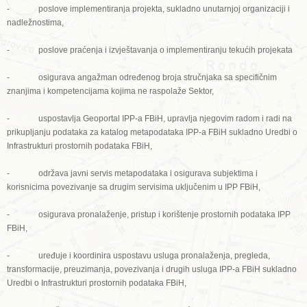
- poslove implementiranja projekta, sukladno unutarnjoj organizaciji i
nadležnostima,
- poslove praćenja i izvještavanja o implementiranju tekućih projekata
- osigurava angažman određenog broja stručnjaka sa specifičnim
znanjima i kompetencijama kojima ne raspolaže Sektor,
- uspostavlja Geoportal IPP-a FBiH, upravlja njegovim radom i radi na
prikupljanju podataka za katalog metapodataka IPP-a FBiH sukladno Uredbi o
Infrastrukturi prostornih podataka FBiH,
- održava javni servis metapodataka i osigurava subjektima i
korisnicima povezivanje sa drugim servisima uključenim u IPP FBiH,
- osigurava pronalaženje, pristup i korištenje prostornih podataka IPP
FBiH,
- uređuje i koordinira uspostavu usluga pronalaženja, pregleda,
transformacije, preuzimanja, povezivanja i drugih usluga IPP-a FBiH sukladno
Uredbi o Infrastrukturi prostornih podataka FBiH,