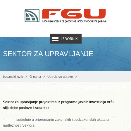
IZBORNIK
SEKTOR ZA UPRAVLJANJE
bosanski jezik
O nama
Ustrojstvo uprave
PROJEKTIMA IZ PROGRAMA JAVNIH
Sektor za upravljanje projektima iz programa javnih investicija
Sektor za upravljanje projektima iz programa javnih investicija vrši
slijedeće poslove i zadatke:
INVESTICIJA
- sudjeluje u pripremanju zakonskih i podzakonskih akata iz
nadležnosti Sektora,