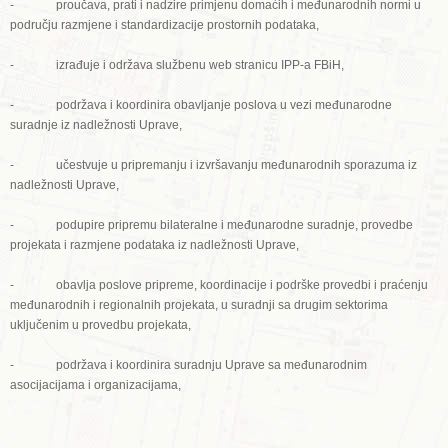
- proučava, prati i nadzire primjenu domaćih i međunarodnih normi u
području razmjene i standardizacije prostornih podataka,
- izrađuje i održava službenu web stranicu IPP-a FBiH,
- podržava i koordinira obavljanje poslova u vezi međunarodne
suradnje iz nadležnosti Uprave,
- učestvuje u pripremanju i izvršavanju međunarodnih sporazuma iz
nadležnosti Uprave,
- podupire pripremu bilateralne i međunarodne suradnje, provedbe
projekata i razmjene podataka iz nadležnosti Uprave,
- obavlja poslove pripreme, koordinacije i podrške provedbi i praćenju
međunarodnih i regionalnih projekata, u suradnji sa drugim sektorima
uključenim u provedbu projekata,
- podržava i koordinira suradnju Uprave sa međunarodnim
asocijacijama i organizacijama,