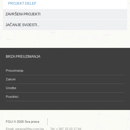
PROJEKT DELEF
ZAVRŠENI PROJEKTI
JAČANJE SVIJESTI...
BRZA PREUZIMANJA
Preuzimanja
Zakoni
Uredbe
Pravilnici
FGU © 2026 Sva prava
Email:
uprava@fgu.com.ba
Tel: + 387 33 20 17 84