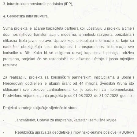
3. Infrastruktura prostornih podataka (IPP),
4. Geodetska infrastruktura.
Svrha projekta je jačanje kapaciteta partnera koji učestvuju u projektu a time i
doprinos njihovoj transformaciji u moderna, tehnološki razvijena, pouzdana i
efikasna tijela javne uprave. Uprave koje prikupljaju informacije za koje su
nadležne obezbjeđuju laku dostupnost i transparentnost informacija sve
korisnike u BiH. Kako bi se osigurao razvoj kapaciteta i postigla održiva
promjena, projekat će se usredotočiti na efikasno učenje i jasno mjerljive
rezultate.
Za realizaciju projekta sa korisničkim partnerskim institucijama u Bosni i
Hercegovini dodijeljen je ukupni grant od 44 miliona Švedskih Kruna što
uključuje i sve troškove Lantmäteriet-a koji je zadužen za implementaciju.
Predviđeno vrijeme trajanja projekta je od 01.08.2023. do 31.07.2028. godine.
Projekat saradnje uključuje sljedeće tri strane:
- Lantmäteriet, Uprava za mapiranje, katastar i zemljišne knjige
- Republička uprava za geodetske i imovinsko-pravne poslove (RUGIPP)