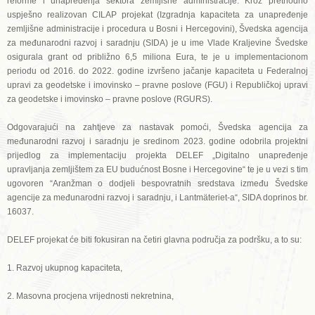
reforme i unapređenja sektora zemljišne administracije. Kroz prethodno
uspješno realizovan CILAP projekat (Izgradnja kapaciteta za unapređenje
zemljišne administracije i procedura u Bosni i Hercegovini), Švedska agencija
za međunarodni razvoj i saradnju (SIDA) je u ime Vlade Kraljevine Švedske
osigurala grant od približno 6,5 miliona Eura, te je u implementacionom
periodu od 2016. do 2022. godine izvršeno jačanje kapaciteta u Federalnoj
upravi za geodetske i imovinsko – pravne poslove (FGU) i Republičkoj upravi
za geodetske i imovinsko – pravne poslove (RGURS).
Odgovarajući na zahtjeve za nastavak pomoći, Švedska agencija za
međunarodni razvoj i saradnju je sredinom 2023. godine odobrila projektni
prijedlog za implementaciju projekta DELEF „Digitalno unapređenje
upravljanja zemljištem za EU budućnost Bosne i Hercegovine“ te je u vezi s tim
ugovoren “Aranžman o dodjeli bespovratnih sredstava između Švedske
agencije za međunarodni razvoj i saradnju, i Lantmäteriet-a“, SIDA doprinos br.
16037.
DELEF projekat će biti fokusiran na četiri glavna područja za podršku, a to su:
1. Razvoj ukupnog kapaciteta,
2. Masovna procjena vrijednosti nekretnina,