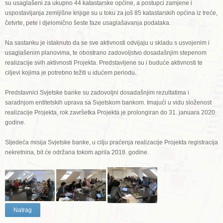
su usaglašeni za ukupno 44 katastarske općine, a postupci zamjene i
uspostavljanja zemljišne knjige su u toku za još 85 katastarskih općina iz treće,
četvrte, pete i djelomično šeste faze usaglašavanja podataka.
Na sastanku je istaknuto da se sve aktivnosti odvijaju u skladu s usvojenim i
usaglašenim planovima, te obostrano zadovoljstvo dosadašnjim stepenom
realizacije svih aktivnosti Projekta. Predstavljene su i buduće aktivnosti te
ciljevi kojima je potrebno težiti u idućem periodu.
Predstavnici Svjetske banke su zadovoljni dosadašnjim rezultatima i
saradnjom entitetskih uprava sa Svjetskom bankom. Imajući u vidu složenost
realizacije Projekta, rok završetka Projekta je prolongiran do 31. januara 2020.
godine.
Sljedeća misija Svjetske banke, u cilju praćenja realizacije Projekta registracija
nekretnina, bit će održana tokom aprila 2018. godine.
Natrag