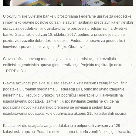
U okviru misije Svjetske banke u prostorijama Federalne uprave za geodetske
i imovinsko-pravne poslove održan je završni sastanak predstavnika entitetskih
uprava za geodetske i imovinsko-pravne poslove s predstavnicima Svjetske
banke. Sastanak je održan 18. oktobra 2017. godine, a prisutne je najprije
pozdravio i zaželio dobrodošlicu direktor Federalne uprave za geodetske i
imovinsko-pravne poslove gosp. Željko Obradović.
Glavna tačka dnevnog reda bila je analiza te predstavljanje rezultata
entitetskih geodetskih uprava glede realizacije Projekta registracija nekretnina
– RERP u BiH.
Glavne aktivnosti projekta su usaglašavanje katastarskih i zemljišnoknjižnih
podataka u urbanim sredinama u Federaciji BiH, odnosno javno izlaganje
nekretnina u Republici Srpskoj. Na području Federacije BiH aktivnosti na
usaglašavanju podataka i zamjeni i uspostavljanju zemljišne knjige na
podatcima novog katastarskog premjera se odvijaju u sedam faza
usaglašavanja podataka, koje obuhvaćaju ukupno 215 katastarskih općina.
Katastarski dio usaglašavanja podataka je u potpunosti završen za 129
katastarskih općina. Podaci o nekretninama između zemljišne knjige i katastra