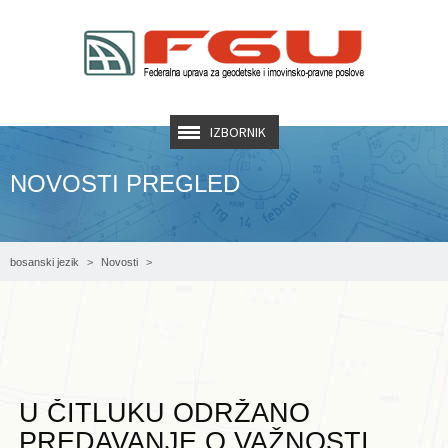
IZBORNIK
NOVOSTI PREGLED
bosanski jezik
Novosti
U Čitluku održano predavanje o važnosti zemljišne administracije za privredni
razvoj
U ČITLUKU ODRŽANO
PREDAVANJE O VAŽNOSTI