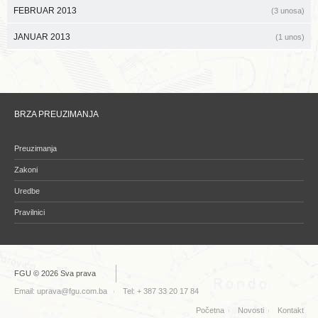
FEBRUAR 2013
(3 unosa)
JANUAR 2013
(1 unos)
BRZA PREUZIMANJA
Preuzimanja
Zakoni
Uredbe
Pravilnici
FGU © 2026 Sva prava
Email:
uprava@fgu.com.ba
Tel: + 387 33 20 17 84
Početna
Novosti
Kontakt