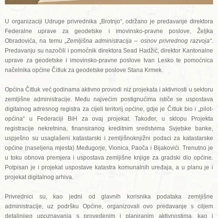
U organizaciji Udruge privrednika „Brotnjo“, održano je predavanje direktora
Federalne uprave za geodetske i imovinsko-pravne poslove, Željka
Obradovića, na temu
„Zemljišna administracija – osnov privrednog razvoja“
.
Predavanju su nazočili i pomoćnik direktora Sead Hadžić, direktor Kantonalne
uprave za geodetske i imovinsko-pravne poslove Ivan Lesko te pomoćnica
načelnika općine Čitluk za geodetske poslove Stana Krmek.
Općina Čitluk već godinama aktivno provodi niz projekata i aktivnosti u sektoru
zemljišne administracije. Među najvećim postignućima ističe se uspostava
digitalnog adresnog registra za cijeli teritorij općine, gdje je Čitluk bio i „pilot-
općina“ u Federaciji BiH za ovaj projekat. Također, u sklopu Projekta
registracije nekretnina, finansiranog kreditnim sredstvima Svjetske banke,
uspješno su usaglašeni katastarski i zemljišnoknjižni podaci za katastarske
općine (naseljena mjesta) Međugorje, Vionica, Paoča i Bijakovići. Trenutno je
u toku obnova premjera i uspostava zemljišne knjige za gradski dio općine.
Potpisan je i projekat uspostave katastra komunalnih uređaja, a u planu je i
projekat digitalnog arhiva.
Privrednici su, kao jedni od glavnih korisnika podataka zemljišne
administracije, uz podršku Općine, organizovali ovo predavanje s ciljem
detaljnijeg upoznavanja s provedenim i planiranim aktivnostima, kao i