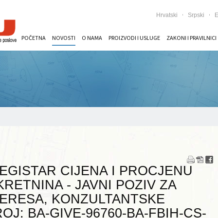
Hrvatski
Srpski
E
POČETNA
NOVOSTI
O NAMA
PROIZVODI I USLUGE
ZAKONI I PRAVILNICI
osti nekretnina - Javni poziv za izražavanje interesa, konzultantske usluge - Ref. br
EGISTAR CIJENA I PROCJENU
RETNINA - JAVNI POZIV ZA
TERESA, KONZULTANTSKE
OJ: BA-GIVE-96760-BA-FBIH-CS-