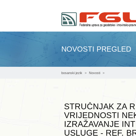
NOVOSTI PREGLED
bosanski jezik
Novosti
Stručnjak za registar cijena i procjenu vrijedn
STRUČNJAK ZA R
VRIJEDNOSTI NEK
IZRAŽAVANJE IN
USLUGE - REF. BR