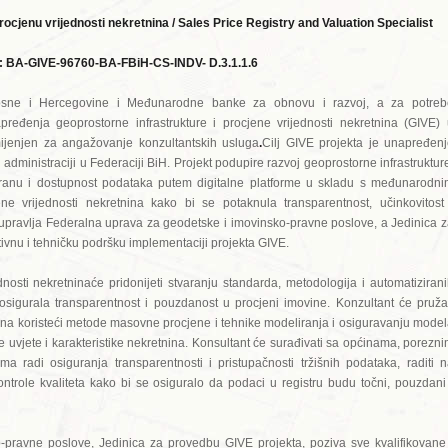
procjenu vrijednosti nekretnina / Sales Price Registry and Valuation Specialist
j: BA-GIVE-96760-BA-FBiH-CS-INDV- D.3.1.1.6
sne i Hercegovine i Međunarodne banke za obnovu i razvoj, a za potreb
ređenja geoprostorne infrastrukture i procjene vrijednosti nekretnina (GIVE)
mijenjen za angažovanje konzultantskih usluga
.
Cilj GIVE projekta je unapređen
j administraciji u Federaciji BiH. Projekt podupire razvoj geoprostorne infrastruktur
ranu i dostupnost podataka putem digitalne platforme u skladu s međunarodn
e vrijednosti nekretnina kako bi se potaknula transparentnost, učinkovitost
 upravlja Federalna uprava za geodetske i imovinsko-pravne poslove, a Jedinica 
vnu i tehničku podršku implementaciji projekta GIVE.
ednosti nekretninaće pridonijeti stvaranju standarda, metodologija i automatiziran
osigurala transparentnost i pouzdanost u procjeni imovine. Konzultant će pruža
nina koristeći metode masovne procjene i tehnike modeliranja i osiguravanju mode
ne uvjete i karakteristike nekretnina. Konsultant će surađivati sa općinama, porezn
 radi osiguranja transparentnosti i pristupačnosti tržišnih podataka, raditi 
ontrole kvaliteta kako bi se osiguralo da podaci u registru budu točni, pouzdani
pravne poslove, Jedinica za provedbu GIVE projekta, poziva sve kvalifikovane