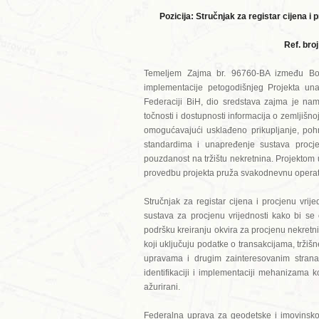
Pozicija: Stručnjak za registar cijena i 
Ref. bro
Temeljem Zajma br. 96760-BA između Bo
implementacije petogodišnjeg Projekta unap
Federaciji BiH, dio sredstava zajma je na
točnosti i dostupnosti informacija o zemljišno
omogućavajući usklađeno prikupljanje, poh
standardima i unapređenje sustava procjen
pouzdanost na tržištu nekretnina. Projektom
provedbu projekta pruža svakodnevnu operati
Stručnjak za registar cijena i procjenu vrij
sustava za procjenu vrijednosti kako bi se 
podršku kreiranju okvira za procjenu nekret
koji uključuju podatke o transakcijama, tržiš
upravama i drugim zainteresovanim stranama
identifikaciji i implementaciji mehanizama k
ažurirani.
Federalna uprava za geodetske i imovinsko-