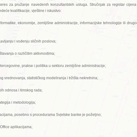
eres za pružanje navedenih konzultantskih usluga. Stručnjak za registar cijena
deće kvalifikacije, vještine i iskustvo:
rmatike, ekonomije, zemljišne administracije, informacijske tehnologije ili drug
ljanju i vođenju sličnih poslova;
tavanja o različitim aktivnostima;
cegovine, prakse i politika u sektoru zemljišne administracije;
rednovanja, statističkog modeliranja i tržišta nekretnina;
kih odnosa i timskog rada;
egija i metodologija;
cijama, posebno s procedurama Svjetske banke je poželjno;
ffice aplikacijama;