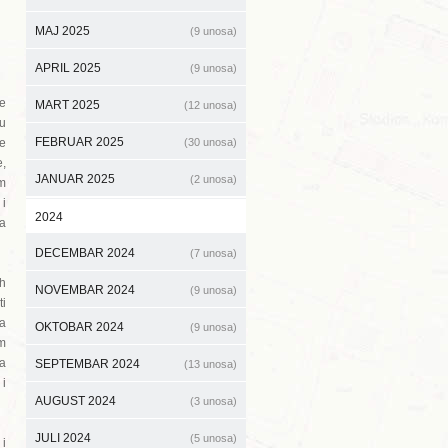
MAJ 2025
(9 unosa)
APRIL 2025
(9 unosa)
e
MART 2025
(12 unosa)
 u
FEBRUAR 2025
je
(30 unosa)
e,
JANUAR 2025
(2 unosa)
im
 i
2024
za
DECEMBAR 2024
(7 unosa)
ih
NOVEMBAR 2024
(9 unosa)
ti
la
OKTOBAR 2024
(9 unosa)
im
na
SEPTEMBAR 2024
(13 unosa)
 i
AUGUST 2024
(3 unosa)
JULI 2024
(5 unosa)
 i