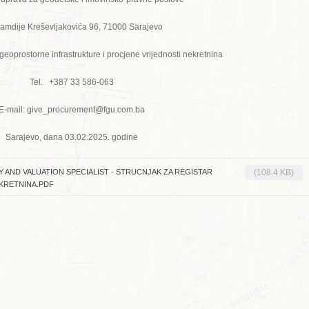
Hamdije Kreševljakovića 96, 71000 Sarajevo
eoprostorne infrastrukture i procjene vrijednosti nekretnina
Tel. +387 33 586-063
E-mail: give_procurement@fgu.com.ba
Sarajevo, dana 03.02.2025. godine
Y AND VALUATION SPECIALIST - STRUCNJAK ZA REGISTAR
(108.4 KB)
EKRETNINA.PDF