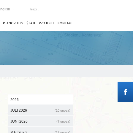
nglish
PLANOVI I IZVJEŠTAJI
PROJEKTI
KONTAKT
oj: BA-GIVE-96760-BA-FBiH-CS-INDV- D.3.1.1.6
2026
JULI 2026
(10 unosa)
JUNI 2026
(7 unosa)
MAJ 2026
(12 unosa)