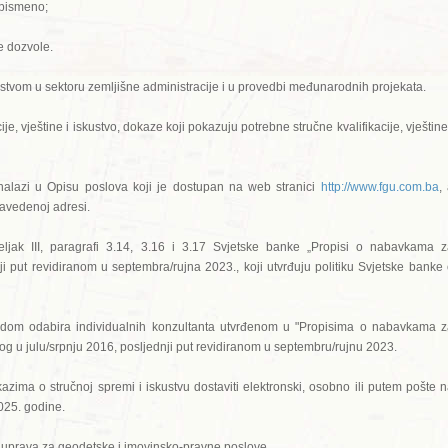
pismeno;
e dozvole.
ustvom u sektoru zemljišne administracije i u provedbi međunarodnih projekata.
ije, vještine i iskustvo, dokaze koji pokazuju potrebne stručne kvalifikacije, vještine
nalazi u Opisu poslova koji je dostupan na web stranici
http://www.fgu.com.ba
,
navedenoj adresi.
ljak III, paragrafi 3.14, 3.16 i 3.17 Svjetske banke „Propisi o nabavkama 
nji put revidiranom u septembra/rujna 2023., koji utvrđuju politiku Svjetske banke
odom odabira individualnih konzultanta utvrđenom u "Propisima o nabavkama 
g u julu/srpnju 2016, posljednji put revidiranom u septembru/rujnu 2023.
zima o stručnoj spremi i iskustvu dostaviti elektronski, osobno ili putem pošte 
025. godine.
uprava za geodetske i imovinsko-pravne poslove