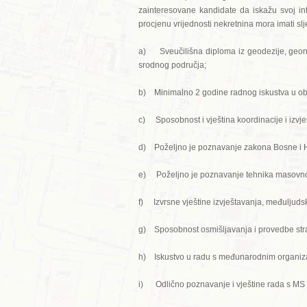
zainteresovane kandidate da iskažu svoj int
procjenu vrijednosti nekretnina mora imati slje
a) Sveučilišna diploma iz geodezije, geonfo
srodnog područja;
b) Minimalno 2 godine radnog iskustva u obav
c) Sposobnost i vještina koordinacije i izvješ
d) Poželjno je poznavanje zakona Bosne i Her
e) Poželjno je poznavanje tehnika masovnog v
f) Izvrsne vještine izvještavanja, međuljuds
g) Sposobnost osmišljavanja i provedbe strat
h) Iskustvo u radu s međunarodnim organiza
i) Odlično poznavanje i vještine rada s MS O