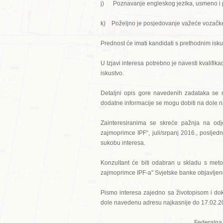
j) Poznavanje engleskog jezika, usmeno i 
k) Poželjno je posjedovanje važeće vozačk
Prednost će imati kandidati s prethodnim isk
U Izjavi interesa potrebno je navesti kvalifikac
iskustvo.
Detaljni opis gore navedenih zadataka se 
dodatne informacije se mogu dobiti na dole 
Zainteresiranima se skreće pažnja na odje
zajmoprimce IPF“, juli/srpanj 2016., posljed
sukobu interesa.
Konzultant će biti odabran u skladu s met
zajmoprimce IPF-a" Svjetske banke objavljeno
Pismo interesa zajedno sa životopisom i doka
dole navedenu adresu najkasnije do 17.02.2
Federalna 