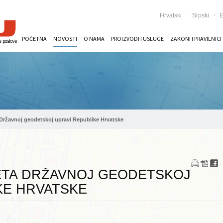
Hrvatski
Srpski
E
POČETNA
NOVOSTI
O NAMA
PROIZVODI I USLUGE
ZAKONI I PRAVILNICI
Državnoj geodetskoj upravi Republike Hrvatske
ETA DRŽAVNOJ GEODETSKOJ
KE HRVATSKE