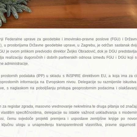
dnji Federalne uprave za geodetske i imovinsko-pravne poslove (FGU) i Držav
, u prostorijama Državne geodetske uprave, u Zagrebu, je održan sastanak dvi
GU je ovom prilikom predvodio direktor Željko Obradović, dok je DGU predstavlj
avlja realizaciju dugoročnih i dobrih partnerskih odnosa između FGU i DGU koji 
ne administracije.
 prostornih podataka (IPP) u skladu s INSPIRE direktivom EU, a koja ima za ci
oprostornih informacija na Evropskom nivou. Delegacije su razmijenile iskustva
tive, s naglaskom na poboljšanju pristupa geoprostornim podacima i olakšavan
m za registar zgrada, masovno vrednovanje nekretnina te druga pitanja od znača
 vlastitim specifičnostima, delegacije su istakle važnost usklađivanja s modern
ksi, čemu svjedoče projekti premjera i uspostave zemljišne knjige po novo
 ključnu ulogu u unapređenju transparentnosti vlasništva, pravne sigurnosti