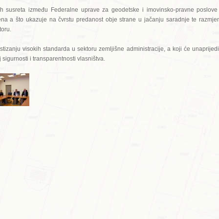
ih susreta između Federalne uprave za geodetske i imovinsko-pravne poslove 
na a što ukazuje na čvrstu predanost obje strane u jačanju saradnje te razmje
toru.
tizanju visokih standarda u sektoru zemljišne administracije, a koji će unaprijedi
 sigurnosti i transparentnosti vlasništva.