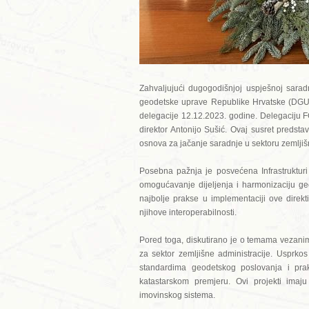
Zahvaljujući dugogodišnjoj uspješnoj sara
geodetske uprave Republike Hrvatske (DGU)
delegacije 12.12.2023. godine. Delegaciju F
direktor Antonijo Sušić. Ovaj susret predst
osnova za jačanje saradnje u sektoru zemljiš
Posebna pažnja je posvećena Infrastrukturi
omogućavanje dijeljenja i harmonizaciju ge
najbolje prakse u implementaciji ove direk
njihove interoperabilnosti.
Pored toga, diskutirano je o temama vezani
za sektor zemljišne administracije. Usprkos
standardima geodetskog poslovanja i pra
katastarskom premjeru. Ovi projekti imaju
imovinskog sistema.