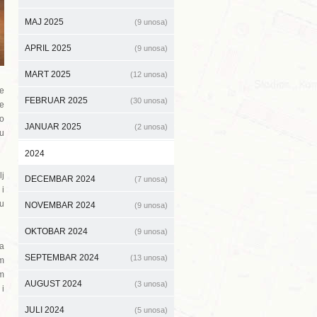
MAJ 2025
(9 unosa)
APRIL 2025
(9 unosa)
MART 2025
(12 unosa)
ne
FEBRUAR 2025
(30 unosa)
je
ao
JANUAR 2025
(2 unosa)
su
2024
lj
DECEMBAR 2024
(7 unosa)
 i
ju
NOVEMBAR 2024
(9 unosa)
OKTOBAR 2024
(9 unosa)
ja
SEPTEMBAR 2024
(13 unosa)
im
m
AUGUST 2024
(3 unosa)
 i
JULI 2024
(5 unosa)