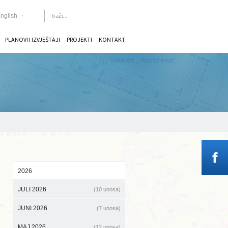
nglish
PLANOVI I IZVJEŠTAJI
PROJEKTI
KONTAKT
2026
JULI 2026
(10 unosa)
JUNI 2026
(7 unosa)
MAJ 2026
(12 unosa)