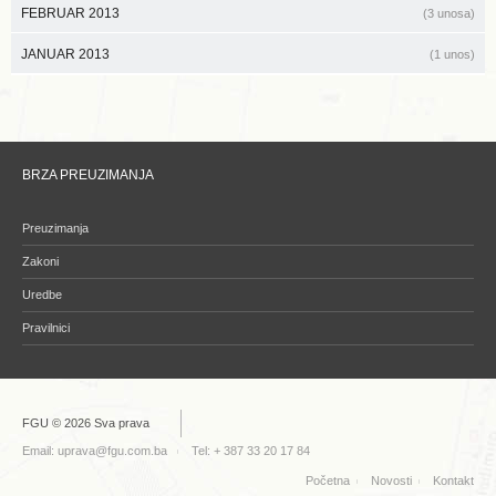
FEBRUAR 2013
(3 unosa)
JANUAR 2013
(1 unos)
BRZA PREUZIMANJA
Preuzimanja
Zakoni
Uredbe
Pravilnici
FGU © 2026 Sva prava
Email:
uprava@fgu.com.ba
Tel: + 387 33 20 17 84
Početna
Novosti
Kontakt