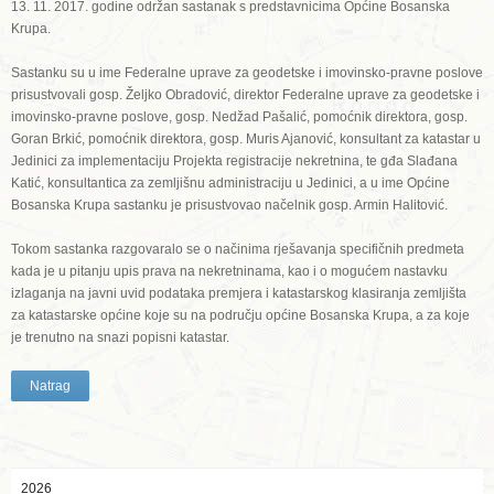
13. 11. 2017. godine održan sastanak s predstavnicima Općine Bosanska
Krupa.
Sastanku su u ime Federalne uprave za geodetske i imovinsko-pravne poslove
prisustvovali gosp. Željko Obradović, direktor Federalne uprave za geodetske i
imovinsko-pravne poslove, gosp. Nedžad Pašalić, pomoćnik direktora, gosp.
Goran Brkić, pomoćnik direktora, gosp. Muris Ajanović, konsultant za katastar u
Jedinici za implementaciju Projekta registracije nekretnina, te gđa Slađana
Katić, konsultantica za zemljišnu administraciju u Jedinici, a u ime Općine
Bosanska Krupa sastanku je prisustvovao načelnik gosp. Armin Halitović.
Tokom sastanka razgovaralo se o načinima rješavanja specifičnih predmeta
kada je u pitanju upis prava na nekretninama, kao i o mogućem nastavku
izlaganja na javni uvid podataka premjera i katastarskog klasiranja zemljišta
za katastarske općine koje su na području općine Bosanska Krupa, a za koje
je trenutno na snazi popisni katastar.
Natrag
2026