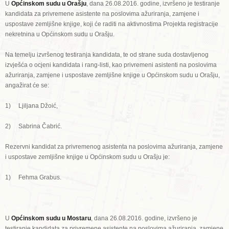
U
Općinskom sudu u Orašju
, dana 26.08.2016. godine, izvršeno je testiranje
kandidata za privremene asistente na poslovima ažuriranja, zamjene i
uspostave zemljišne knjige, koji će raditi na aktivnostima Projekta registracije
nekretnina u Općinskom sudu u Orašju.
Na temelju izvršenog testiranja kandidata, te od strane suda dostavljenog
izvješća o ocjeni kandidata i rang-listi, kao privremeni asistenti na poslovima
ažuriranja, zamjene i uspostave zemljišne knjige u Općinskom sudu u Orašju,
angažirat će se:
1) Ljiljana Džoić,
2) Sabrina Čabrić.
Rezervni kandidat za privremenog asistenta na poslovima ažuriranja, zamjene
i uspostave zemljišne knjige u Općinskom sudu u Orašju je:
1) Fehma Grabus.
U
Općinskom sudu u Mostaru
, dana 26.08.2016. godine, izvršeno je
testiranje kandidata za privremene asistente na poslovima ažuriranja, zamjene