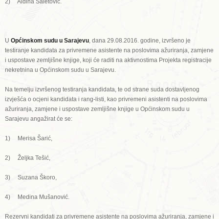
2) Aldina Saletović.
U
Općinskom sudu u Sarajevu
, dana 29.08.2016. godine, izvršeno je
testiranje kandidata za privremene asistente na poslovima ažuriranja, zamjene
i uspostave zemljišne knjige, koji će raditi na aktivnostima Projekta registracije
nekretnina u Općinskom sudu u Sarajevu.
Na temelju izvršenog testiranja kandidata, te od strane suda dostavljenog
izvješća o ocjeni kandidata i rang-listi, kao privremeni asistenti na poslovima
ažuriranja, zamjene i uspostave zemljišne knjige u Općinskom sudu u
Sarajevu angažirat će se:
1) Merisa Šarić,
2) Željka Tešić,
3) Suzana Škoro,
4) Medina Mušanović.
Rezervni kandidati za privremene asistente na poslovima ažuriranja, zamjene i