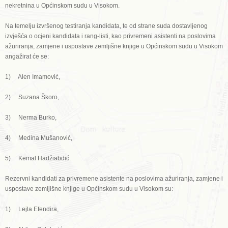
nekretnina u Općinskom sudu u Visokom.
Na temelju izvršenog testiranja kandidata, te od strane suda dostavljenog
izvješća o ocjeni kandidata i rang-listi, kao privremeni asistenti na poslovima
ažuriranja, zamjene i uspostave zemljišne knjige u Općinskom sudu u Visokom
angažirat će se:
1) Alen Imamović,
2) Suzana Škoro,
3) Nerma Burko,
4) Medina Mušanović,
5) Kemal Hadžiabdić.
Rezervni kandidati za privremene asistente na poslovima ažuriranja, zamjene i
uspostave zemljišne knjige u Općinskom sudu u Visokom su:
1) Lejla Efendira,