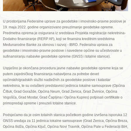
U prostorijama Federalne uprave za geodetske i imovinsko-pravne poslove je
19. maja 2022. godine organizovano preuzimanje geodetske opreme.
Predmetna oprema je osigurana iz sredstava Projekta registracije nekretnina-
Dodatno finansiranje (RERP AF), koji se finansira kreditnim sredstvima
Međunarodne Banke za obnovu i razvoj - IBRD. Federalna uprava za
geodetske i imovinsko-pravne poslove i navedene općine su učestvovale u
sufinansiranju nabavke geodetske opreme (GNSS i totalne stanice).
Uspješno je okončana procedura javne nabavke geodetske opreme koja se
putem zajedničkog finansiranja nabavljena za potrebe devet
općinskih/gradskih službi nadležnih za geodetske poslove i katastar
nekretnina, te su ovlašteni predstavnici jedinica lokalne samouprave (Općina
Čitluk, Grad Goražde, Općina Neum, Grad Zenica, Grad Živinice, Općina
Vogošća, Grad Mostar, Grad Čapljina i Općina Kupres) potpisali certifikate o
primopredaji opreme i preuzeli totalne stanice.
Podsjećamo da je osim totalnih stanica početkom godine izvršena isporuka 12
GNSS uređaja za 11 jedinica lokalne samouprave (Grad Zenica, Općina Breza,
Općina Ilidža, Općina Ključ, Općina Novi Travnik, Općina Pale u Federaciji BiH,