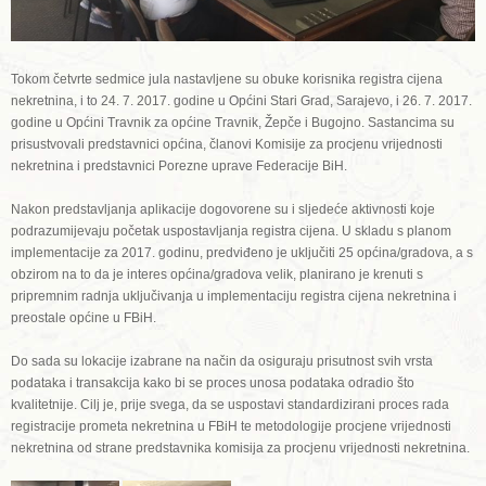
Tokom četvrte sedmice jula nastavljene su obuke korisnika registra cijena
nekretnina, i to 24. 7. 2017. godine u Općini Stari Grad, Sarajevo, i 26. 7. 2017.
godine u Općini Travnik za općine Travnik, Žepče i Bugojno. Sastancima su
prisustvovali predstavnici općina, članovi Komisije za procjenu vrijednosti
nekretnina i predstavnici Porezne uprave Federacije BiH.
Nakon predstavljanja aplikacije dogovorene su i sljedeće aktivnosti koje
podrazumijevaju početak uspostavljanja registra cijena. U skladu s planom
implementacije za 2017. godinu, predviđeno je uključiti 25 općina/gradova, a s
obzirom na to da je interes općina/gradova velik, planirano je krenuti s
pripremnim radnja uključivanja u implementaciju registra cijena nekretnina i
preostale općine u FBiH.
Do sada su lokacije izabrane na način da osiguraju prisutnost svih vrsta
podataka i transakcija kako bi se proces unosa podataka odradio što
kvalitetnije. Cilj je, prije svega, da se uspostavi standardizirani proces rada
registracije prometa nekretnina u FBiH te metodologije procjene vrijednosti
nekretnina od strane predstavnika komisija za procjenu vrijednosti nekretnina.