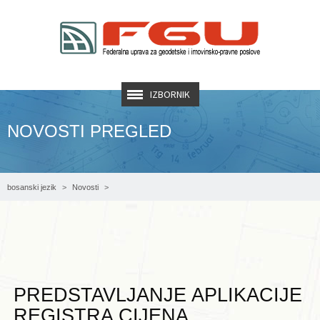
IZBORNIK
NOVOSTI PREGLED
bosanski jezik
Novosti
Predstavljanje aplikacije Registra cijena nekretnina općinama Stari Grad, Travnik,
Žepče i Bugojno
PREDSTAVLJANJE APLIKACIJE
REGISTRA CIJENA