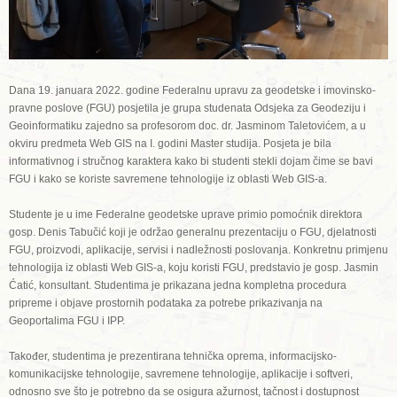
Dana 19. januara 2022. godine Federalnu upravu za geodetske i imovinsko-
pravne poslove (FGU) posjetila je grupa studenata Odsjeka za Geodeziju i
Geoinformatiku zajedno sa profesorom doc. dr. Jasminom Taletovićem, a u
okviru predmeta Web GIS na I. godini Master studija. Posjeta je bila
informativnog i stručnog karaktera kako bi studenti stekli dojam čime se bavi
FGU i kako se koriste savremene tehnologije iz oblasti Web GIS-a.
Studente je u ime Federalne geodetske uprave primio pomoćnik direktora
gosp. Denis Tabučić koji je održao generalnu prezentaciju o FGU, djelatnosti
FGU, proizvodi, aplikacije, servisi i nadležnosti poslovanja. Konkretnu primjenu
tehnologija iz oblasti Web GIS-a, koju koristi FGU, predstavio je gosp. Jasmin
Ćatić, konsultant. Studentima je prikazana jedna kompletna procedura
pripreme i objave prostornih podataka za potrebe prikazivanja na
Geoportalima FGU i IPP.
Također, studentima je prezentirana tehnička oprema, informacijsko-
komunikacijske tehnologije, savremene tehnologije, aplikacije i softveri,
odnosno sve što je potrebno da se osigura ažurnost, tačnost i dostupnost