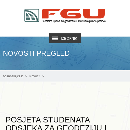
IZBORNIK
NOVOSTI PREGLED
bosanski jezik
Novosti
Posjeta studenata Odsjeka za Geodeziju i Geoinformatiku u Sarajevu Federalnoj
upravi za geodetske i imovinsko-pravne poslove
POSJETA STUDENATA
ODSJEKA ZA GEODEZIJU I