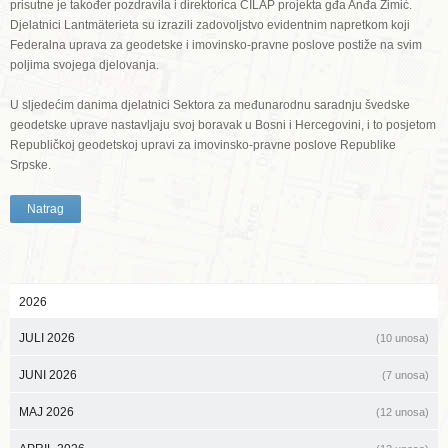
prisutne je također pozdravila i direktorica CILAP projekta gđa Anđa Zimić.
Djelatnici Lantmäterieta su izrazili zadovoljstvo evidentnim napretkom koji
Federalna uprava za geodetske i imovinsko-pravne poslove postiže na svim
poljima svojega djelovanja.
U sljedećim danima djelatnici Sektora za međunarodnu saradnju švedske
geodetske uprave nastavljaju svoj boravak u Bosni i Hercegovini, i to posjetom
Republičkoj geodetskoj upravi za imovinsko-pravne poslove Republike
Srpske.
Natrag
2026
JULI 2026
(10 unosa)
JUNI 2026
(7 unosa)
MAJ 2026
(12 unosa)