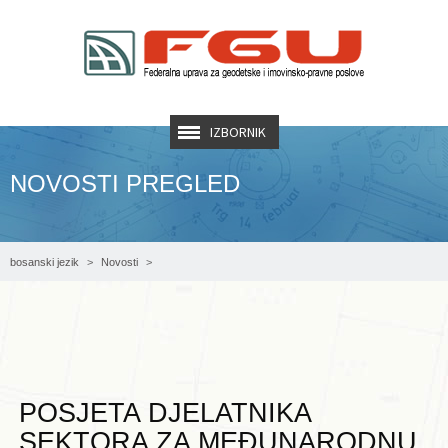
IZBORNIK
NOVOSTI PREGLED
bosanski jezik
Novosti
Posjeta djelatnika Sektora za međunarodnu saradnju švedske geodetske uprave
– Lantmäterieta
POSJETA DJELATNIKA
SEKTORA ZA MEĐUNARODNU