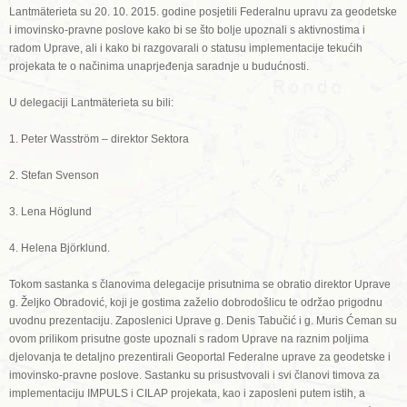
Lantmäterieta su 20. 10. 2015. godine posjetili Federalnu upravu za geodetske
i imovinsko-pravne poslove kako bi se što bolje upoznali s aktivnostima i
radom Uprave, ali i kako bi razgovarali o statusu implementacije tekućih
projekata te o načinima unaprjeđenja saradnje u budućnosti.
U delegaciji Lantmäterieta su bili:
1. Peter Wasström – direktor Sektora
2. Stefan Svenson
3. Lena Höglund
4. Helena Björklund.
Tokom sastanka s članovima delegacije prisutnima se obratio direktor Uprave
g. Željko Obradović, koji je gostima zaželio dobrodošlicu te održao prigodnu
uvodnu prezentaciju. Zaposlenici Uprave g. Denis Tabučić i g. Muris Ćeman su
ovom prilikom prisutne goste upoznali s radom Uprave na raznim poljima
djelovanja te detaljno prezentirali Geoportal Federalne uprave za geodetske i
imovinsko-pravne poslove. Sastanku su prisustvovali i svi članovi timova za
implementaciju IMPULS i CILAP projekata, kao i zaposleni putem istih, a