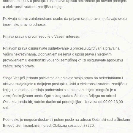
odredbama ZZK u postupku uspostave upisati nekretnine po novom premjeru
u elektronski vođenu zemljišnu knjigu.
Pozivaju se sve zainteresirane osobe da prijave svoja prava i rješavaju svoje
imovinsko-pravne odnose.
Prijava prava u prvom redu je u Vašem interesu.
Prijavom prava osiguravate sudjelovanje u procesu utvrđivanja prava na
Vašim nekretninama. Dobivanjem rješenja o upisu prava i njegovim
provođenjem u elektronski vođenoj zemljišnoj knjizi osiguravate apsolutnu
zaštitu svojih prava.
Stoga Vas još jednom pozivamo da prijavite svoja prava na nekretninama i
aktivno sudjelujete u daljnjem postupku. Uvid u elektronski vođenu zemljišnu
knjigu, te osobna predaja podnesaka sa dokumentacijom moguća je u
zemljišnoknjižnom uredu Općinskog suda u Širokom Brijegu na adresi
Obilazna cesta bb, radnim danim od ponedjeljka – četvrtka od 09,00-13,00
sati.
Podneske je moguće dostaviti i putem pošte na adresu Općinski sud u Širokom
Brijegu, Zemljišnoknjižni ured, Obilazna cesta bb, 88220.