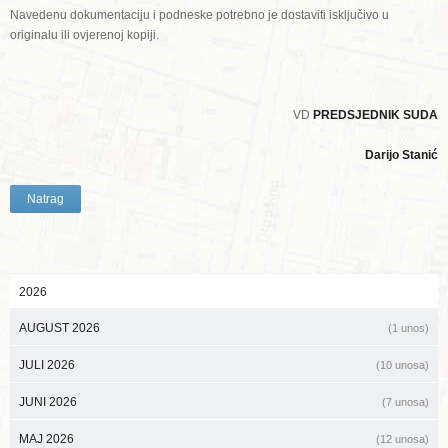
Navedenu dokumentaciju i podneske potrebno je dostaviti isključivo u
originalu ili ovjerenoj kopiji.
VD
PREDSJEDNIK SUDA
Darijo Stanić
Natrag
2026
AUGUST 2026
(1 unos)
JULI 2026
(10 unosa)
JUNI 2026
(7 unosa)
MAJ 2026
(12 unosa)