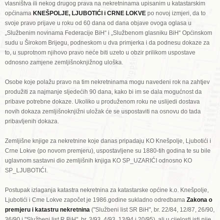
vlasništva ili nekog drugog prava na nekretninama upisanim u katastarskim
općinama
KNEŠPOLJE, LJUBOTIĆI i CRNE LOKVE
po novoj izmjeri, da to
svoje pravo prijave u roku od 60 dana od dana objave ovoga oglasa u
„Službenim novinama Federacije BiH“ i „Službenom glasniku BiH“ Općinskom
sudu u Širokom Brijegu, podneskom u dva primjerka i da podnesu dokaze za
to, u suprotnom njihovo pravo neće biti uzeto u obzir prilikom uspostave
odnosno zamjene zemljišnoknjižnog uloška.
Osobe koje polažu pravo na tim nekretninama mogu navedeni rok na zahtjev
produžiti za najmanje sljedećih 90 dana, kako bi im se dala mogućnost da
pribave potrebne dokaze. Ukoliko u produženom roku ne uslijedi dostava
novih dokaza zemljišnoknjižni uložak će se uspostaviti na osnovu do tada
pribavljenih dokaza.
Zemljišne knjige za nekretnine koje danas pripadaju KO Knešpolje, Ljubotići i
Crne Lokve (po novom premjeru), uspostavljene su 1880-tih godina te su bile
uglavnom sastavni dio zemljišnih knjiga KO SP_UZARIĆI odnosno KO
SP_LJUBOTIĆI.
Postupak izlaganja katastra nekretnina za katastarske općine k.o. Knešpolje,
Ljubotići i Cme Lokve započet je 1986.godine sukladno odredbama
Zakona o
premjeru i katastru nekretnina
("Službeni list SR BiH", br. 22/84, 12/87, 26/90,
36/90 i "Službeni list R BiH", br. 3/93, 4/93, 13/94 i 20/95)
,
ali u cijelosti isti nije