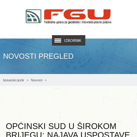
IZBORNIK
NOVOSTI PREGLED
bosanski jezik
Novosti
Općinski sud u Širokom Brijegu: Najava uspostave i zamjene zemljišne knjige za
katastarske općine Knešpolje, Ljubotići i Crne Lokve
OPĆINSKI SUD U ŠIROKOM
BRIJEGU: NAJAVA USPOSTAVE