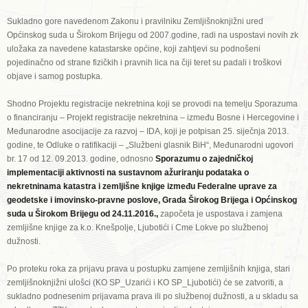
Sukladno gore navedenom Zakonu i pravilniku Zemljišnoknjižni ured
Općinskog suda u Širokom Brijegu od 2007.godine, radi na uspostavi novih zk
uložaka za navedene katastarske općine, koji zahtjevi su podnošeni
pojedinačno od strane fizičkih i pravnih lica na čiji teret su padali i troškovi
objave i samog postupka.
Shodno Projektu registracije nekretnina koji se provodi na temelju Sporazuma
o financiranju – Projekt registracije nekretnina – između Bosne i Hercegovine i
Međunarodne asocijacije za razvoj – IDA, koji je potpisan 25. siječnja 2013.
godine, te Odluke o ratifikaciji – „Službeni glasnik BiH“, Međunarodni ugovori
br. 17 od 12. 09.2013. godine, odnosno
Sporazumu o zajedničkoj
implementaciji aktivnosti na sustavnom ažuriranju podataka o
nekretninama katastra i zemljišne knjige između Federalne uprave za
geodetske i imovinsko-pravne poslove, Grada Širokog Brijega i Općinskog
suda u Širokom Brijegu od 24.11.2016.,
započeta je uspostava i zamjena
zemljišne knjige za k.o. Knešpolje, Ljubotići i Cme Lokve po službenoj
dužnosti.
Po proteku roka za prijavu prava u postupku zamjene zemljišnih knjiga, stari
zemljišnoknjižni ulošci (KO SP_Uzarići i KO SP_Ljubotići) će se zatvoriti, a
sukladno podnesenim prijavama prava ili po službenoj dužnosti, a u skladu sa