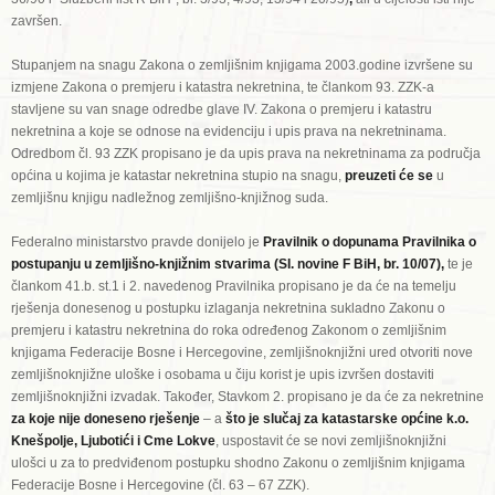
završen.
Stupanjem na snagu Zakona o zemljišnim knjigama 2003.godine izvršene su
izmjene Zakona o premjeru i katastra nekretnina, te člankom 93. ZZK-a
stavljene su van snage odredbe glave IV. Zakona o premjeru i katastru
nekretnina a koje se odnose na evidenciju i upis prava na nekretninama.
Odredbom čl. 93 ZZK propisano je da upis prava na nekretninama za područja
općina u kojima je katastar nekretnina stupio na snagu,
preuzeti će se
u
zemljišnu knjigu nadležnog zemljišno-knjižnog suda.
Federalno ministarstvo pravde donijelo je
Pravilnik o dopunama Pravilnika o
postupanju u zemljišno-knjižnim stvarima (SI. novine F BiH, br. 10/07),
te je
člankom 41.b. st.1 i 2. navedenog Pravilnika propisano je da će na temelju
rješenja donesenog u postupku izlaganja nekretnina sukladno Zakonu o
premjeru i katastru nekretnina do roka određenog Zakonom o zemljišnim
knjigama Federacije Bosne i Hercegovine, zemljišnoknjižni ured otvoriti nove
zemljišnoknjižne uloške i osobama u čiju korist je upis izvršen dostaviti
zemljišnoknjižni izvadak. Također, Stavkom 2. propisano je da će za nekretnine
za koje nije doneseno rješenje
– a
što je slučaj za katastarske općine k.o.
Knešpolje, Ljubotići i Cme Lokve
, uspostavit će se novi zemljišnoknjižni
ulošci u za to predviđenom postupku shodno Zakonu o zemljišnim knjigama
Federacije Bosne i Hercegovine (čl. 63 – 67 ZZK).