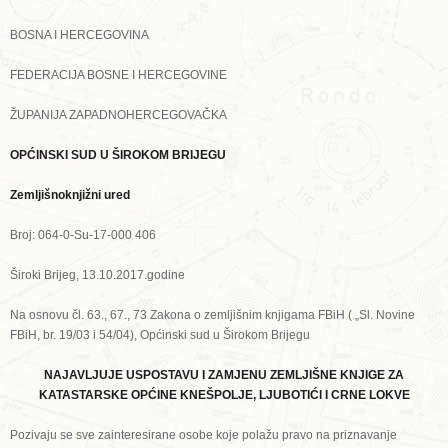
BOSNA I HERCEGOVINA
FEDERACIJA BOSNE I HERCEGOVINE
ŽUPANIJA ZAPADNOHERCEGOVAČKA
OPĆINSKI SUD U ŠIROKOM BRIJEGU
Zemljišnoknjižni ured
Broj: 064-0-Su-17-000 406
Široki Brijeg, 13.10.2017.godine
Na osnovu čl. 63., 67., 73 Zakona o zemljišnim knjigama FBiH ( „Sl. Novine
FBiH, br. 19/03 i 54/04), Općinski sud u Širokom Brijegu
NAJAVLJUJE USPOSTAVU I ZAMJENU ZEMLJIŠNE KNJIGE ZA
KATASTARSKE OPĆINE KNEŠPOLJE, LJUBOTIĆI I CRNE LOKVE
Pozivaju se sve zainteresirane osobe koje polažu pravo na priznavanje