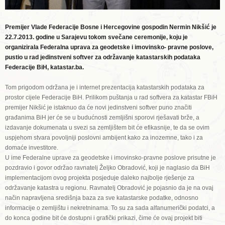
Premijer Vlade Federacije Bosne i Hercegovine gospodin Nermin Nikšić je
22.7.2013. godine u Sarajevu tokom svečane ceremonije, koju je
organizirala Federalna uprava za geodetske i imovinsko- pravne poslove,
pustio u rad jedinstveni softver za održavanje katastarskih podataka
Federacije BiH, katastar.ba.
Tom prigodom održana je i internet prezentacija katastarskih podataka za
prostor cijele Federacije BiH. Prilikom puštanja u rad softvera za katastar FBiH
premijer Nikšić je istaknuo da će novi jedinstveni softver puno značiti
građanima BiH jer će se u budućnosti zemljišni sporovi rješavati brže, a
izdavanje dokumenata u svezi sa zemljištem bit će efikasnije, te da se ovim
uspjehom stvara povoljniji poslovni ambijent kako za inozemne, tako i za
domaće investitore.
U ime Federalne uprave za geodetske i imovinsko-pravne poslove prisutne je
pozdravio i govor održao ravnatelj Željko Obradović, koji je naglasio da BiH
implementacijom ovog projekta posjeduje daleko najbolje rješenje za
održavanje katastra u regionu. Ravnatelj Obradović je pojasnio da je na ovaj
način napravljena središnja baza za sve katastarske podatke, odnosno
informacije o zemljištu i nekretninama. To su za sada alfanumerički podatci, a
do konca godine bit će dostupni i grafički prikazi, čime će ovaj projekt biti