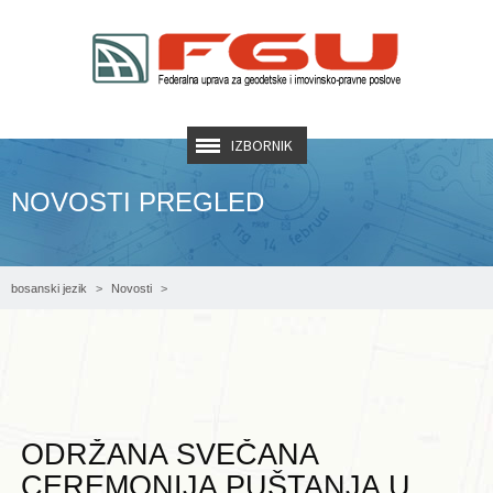
IZBORNIK
NOVOSTI PREGLED
bosanski jezik
Novosti
Održana svečana ceremonija puštanja u rad softvera za katastar FBiH
ODRŽANA SVEČANA
CEREMONIJA PUŠTANJA U