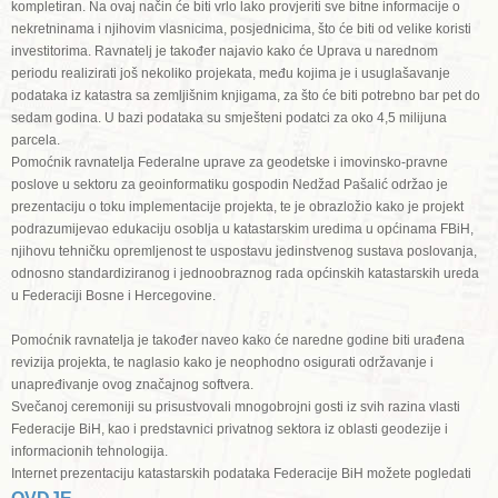
kompletiran. Na ovaj način će biti vrlo lako provjeriti sve bitne informacije o
nekretninama i njihovim vlasnicima, posjednicima, što će biti od velike koristi
investitorima. Ravnatelj je također najavio kako će Uprava u narednom
periodu realizirati još nekoliko projekata, među kojima je i usuglašavanje
podataka iz katastra sa zemljišnim knjigama, za što će biti potrebno bar pet do
sedam godina. U bazi podataka su smješteni podatci za oko 4,5 milijuna
parcela.
Pomoćnik ravnatelja Federalne uprave za geodetske i imovinsko-pravne
poslove u sektoru za geoinformatiku gospodin Nedžad Pašalić održao je
prezentaciju o toku implementacije projekta, te je obrazložio kako je projekt
podrazumijevao edukaciju osoblja u katastarskim uredima u općinama FBiH,
njihovu tehničku opremljenost te uspostavu jedinstvenog sustava poslovanja,
odnosno standardiziranog i jednoobraznog rada općinskih katastarskih ureda
u Federaciji Bosne i Hercegovine.
Pomoćnik ravnatelja je također naveo kako će naredne godine biti urađena
revizija projekta, te naglasio kako je neophodno osigurati održavanje i
unapređivanje ovog značajnog softvera.
Svečanoj ceremoniji su prisustvovali mnogobrojni gosti iz svih razina vlasti
Federacije BiH, kao i predstavnici privatnog sektora iz oblasti geodezije i
informacionih tehnologija.
Internet prezentaciju katastarskih podataka Federacije BiH možete pogledati