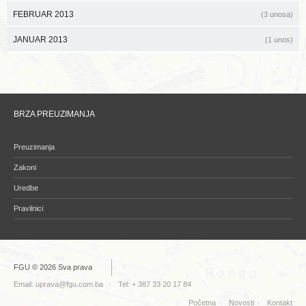
FEBRUAR 2013
(3 unosa)
JANUAR 2013
(1 unos)
BRZA PREUZIMANJA
Preuzimanja
Zakoni
Uredbe
Pravilnici
FGU © 2026 Sva prava
Email:
uprava@fgu.com.ba
Tel: + 387 33 20 17 84
Početna
Novosti
Kontakt