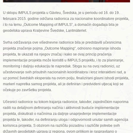
U sklopu IMPULS projekta u Gävleu, Švedska, je u periodu od 16. do 19.
februara 2015. godine održana radionica za nacionalne koordinatore projekta,
i to na temu „Outcome Mapping of IMPULS“, a domaćin događaja bila je
geodetska uprava Kraljevine Švedske, Lantmäteriet.
Svrha održavanja ove višednevne radionice bila je predstaviti učesnicima
projekta značenje pojma „Outcome Mapping“, odnosno mapiranje ishoda
projekta, te ukazati na njegov značaj i kako se ovaj princip praćenja
implementacije projekta može koristiti u IMPULS projektu, i to za planiranje,
monitoring i daljnju edukaciju te napredak. Stoga su na ovoj radionici, uz
učestvovanje svih prisutnih nacionalnih koordinatora i kroz interaktivni rad, a
uz pomoć švedskih eksperata na ovom polju, finalizirani glavni ishodi projekta,
markeri napretka samog projekta, ali je definiran i predviđeni utjecaj koji se
očekuje po završetku projekta.
Učesnici radionice su tokom trajanja radionice, također, zajedničkim naporima
radili na detaljnom definiranju načina i aktivnosti buduće implementacije
projekta, diskutirali o načinima za daljnje unaprjeđenje implementacije
projekta te, također, na definiranju uloga i odgovornosti unutar samih agencija
korisnica projekta. S obzirom na različitu pozadinu i različite potrebe svih
državnih geodetskih uprava iz regiona, ovom prilikom je raspravljano o