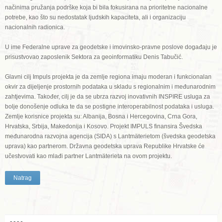
načinima pružanja podrške koja bi bila fokusirana na prioritetne nacionalne
potrebe, kao što su nedostatak ljudskih kapaciteta, ali i organizaciju
nacionalnih radionica.
U ime Federalne uprave za geodetske i imovinsko-pravne poslove događaju je
prisustvovao zaposlenik Sektora za geoinformatiku Denis Tabučić.
Glavni cilj Impuls projekta je da zemlje regiona imaju moderan i funkcionalan
okvir za dijeljenje prostornih podataka u skladu s regionalnim i međunarodnim
zahtjevima. Također, cilj je da se ubrza razvoj inovativnih INSPIRE usluga za
bolje donošenje odluka te da se postigne interoperabilnost podataka i usluga.
Zemlje korisnice projekta su: Albanija, Bosna i Hercegovina, Crna Gora,
Hrvatska, Srbija, Makedonija i Kosovo. Projekt IMPULS finansira Švedska
međunarodna razvojna agencija (SIDA) s Lantmäterietom (švedska geodetska
uprava) kao partnerom. Državna geodetska uprava Republike Hrvatske će
učestvovati kao mlađi partner Lantmäterieta na ovom projektu.
Natrag