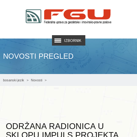
IZBORNIK
NOVOSTI PREGLED
bosanski jezik
Novosti
Održana radionica u sklopu Impuls projekta „Outcome Mapping of IMPULS“
ODRŽANA RADIONICA U
SKLOPU IMPULS PROJEKTA