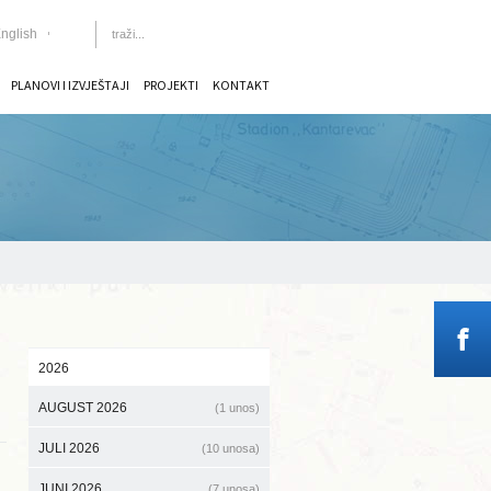
nglish
PLANOVI I IZVJEŠTAJI
PROJEKTI
KONTAKT
2026
AUGUST 2026
(1 unos)
JULI 2026
(10 unosa)
JUNI 2026
(7 unosa)