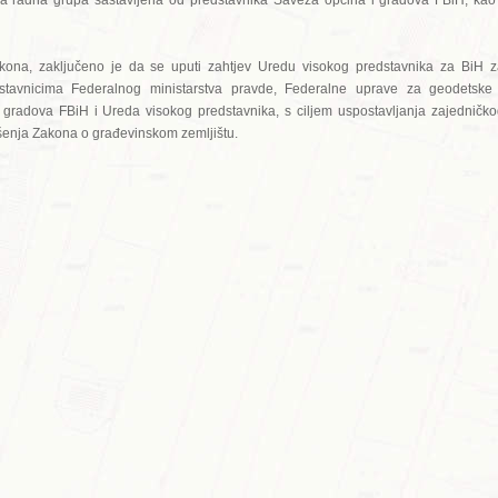
na radna grupa sastavljena od predstavnika Saveza općina i gradova FBiH, kao
kona, zaključeno je da se uputi zahtjev Uredu visokog predstavnika za BiH z
stavnicima Federalnog ministarstva pravde, Federalne uprave za geodetske 
gradova FBiH i Ureda visokog predstavnika, s ciljem uspostavljanja zajedničk
ošenja Zakona o građevinskom zemljištu.