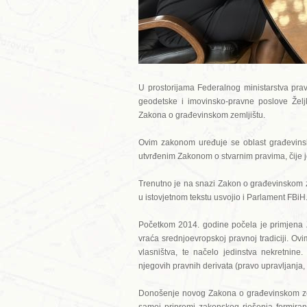
U prostorijama Federalnog ministarstva pra
geodetske i imovinsko-pravne poslove Želj
Zakona o građevinskom zemljištu.
Ovim zakonom uređuje se oblast građevinsk
utvrđenim Zakonom o stvarnim pravima, čije
Trenutno je na snazi Zakon o građevinskom ze
u istovjetnom tekstu usvojio i Parlament FBiH
Početkom 2014. godine počela je primjena Z
vraća srednjoevropskoj pravnoj tradiciji. Ov
vlasništva, te načelo jedinstva nekretnine
njegovih pravnih derivata (pravo upravljanja, 
Donošenje novog Zakona o građevinskom zeml