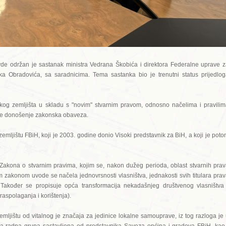
vde održan je sastanak ministra Vedrana Škobića i direktora Federalne uprave 
ka Obradovića, sa saradnicima. Tema sastanka bio je trenutni status prijedlo
og zemljišta u skladu s "novim" stvarnim pravom, odnosno načelima i pravili
 je donošenje zakonska obaveza.
mljištu FBiH, koji je 2003. godine donio Visoki predstavnik za BiH, a koji je pot
.
akona o stvarnim pravima, kojim se, nakon dužeg perioda, oblast stvarnih pra
im zakonom uvode se načela jednovrsnosti vlasništva, jednakosti svih titulara pra
. Također se propisuje opća transformacija nekadašnjeg društvenog vlasništva
raspolaganja i korištenja).
jištu od vitalnog je značaja za jedinice lokalne samouprave, iz tog razloga je