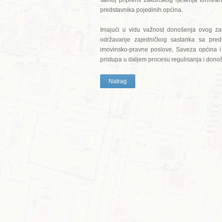
samoj pripremi zakonskog rješenja formira
predstavnika pojedinih općina.
Imajući u vidu važnost donošenja ovog za
održavanje zajedničkog sastanka sa pred
imovinsko-pravne poslove, Saveza općina i 
pristupa u daljem procesu regulisanja i don
Natrag