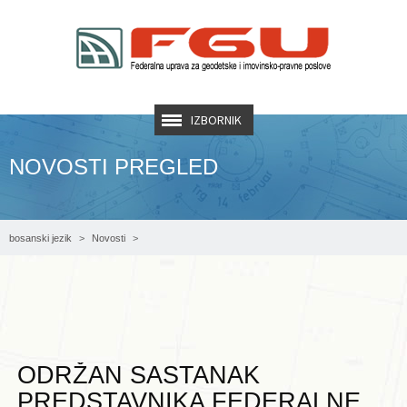
IZBORNIK
NOVOSTI PREGLED
bosanski jezik
Novosti
ODRŽAN SASTANAK PREDSTAVNIKA FEDERALNE UPRAVE ZA GEODETSKE I
IMOVINSKO-PRAVNE POSLOVE I ARHIVA FEDERACIJE BIH
ODRŽAN SASTANAK
PREDSTAVNIKA FEDERALNE