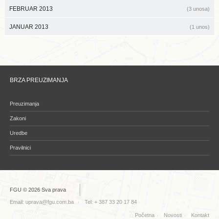
FEBRUAR 2013
(3 unosa)
JANUAR 2013
(1 unos)
BRZA PREUZIMANJA
Preuzimanja
Zakoni
Uredbe
Pravilnici
FGU © 2026 Sva prava
Email:
uprava@fgu.com.ba
Tel: + 387 33 20 17 84
Početna
Novosti
Kontakt