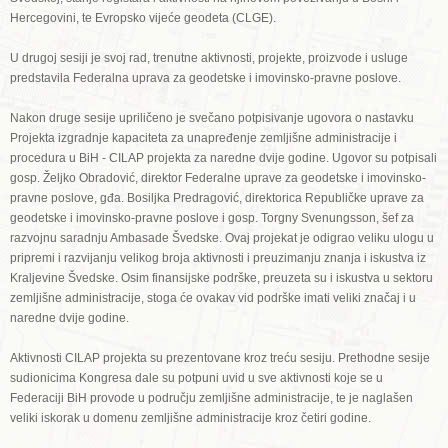
Hercegovini, te Evropsko vijeće geodeta (CLGE).
U drugoj sesiji je svoj rad, trenutne aktivnosti, projekte, proizvode i usluge
predstavila Federalna uprava za geodetske i imovinsko-pravne poslove.
Nakon druge sesije upriličeno je svečano potpisivanje ugovora o nastavku
Projekta izgradnje kapaciteta za unapređenje zemljišne administracije i
procedura u BiH - CILAP projekta za naredne dvije godine. Ugovor su potpisali
gosp. Željko Obradović, direktor Federalne uprave za geodetske i imovinsko-
pravne poslove, gđa. Bosiljka Predragović, direktorica Republičke uprave za
geodetske i imovinsko-pravne poslove i gosp. Torgny Svenungsson, šef za
razvojnu saradnju Ambasade Švedske. Ovaj projekat je odigrao veliku ulogu u
pripremi i razvijanju velikog broja aktivnosti i preuzimanju znanja i iskustva iz
Kraljevine Švedske. Osim finansijske podrške, preuzeta su i iskustva u sektoru
zemljišne administracije, stoga će ovakav vid podrške imati veliki značaj i u
naredne dvije godine.
Aktivnosti CILAP projekta su prezentovane kroz treću sesiju. Prethodne sesije
sudionicima Kongresa dale su potpuni uvid u sve aktivnosti koje se u
Federaciji BiH provode u području zemljišne administracije, te je naglašen
veliki iskorak u domenu zemljišne administracije kroz četiri godine.