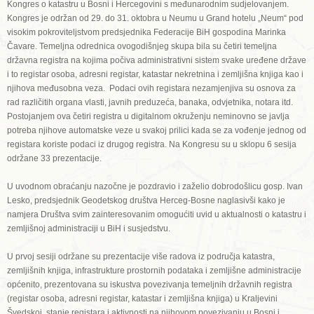
Kongres o katastru u Bosni i Hercegovini s međunarodnim sudjelovanjem.
Kongres je održan od 29. do 31. oktobra u Neumu u Grand hotelu „Neum“ pod
visokim pokroviteljstvom predsjednika Federacije BiH gospodina Marinka
Čavare. Temeljna odrednica ovogodišnjeg skupa bila su četiri temeljna
državna registra na kojima počiva administrativni sistem svake uređene države
i to registar osoba, adresni registar, katastar nekretnina i zemljišna knjiga kao i
njihova međusobna veza. Podaci ovih registara nezamjenjiva su osnova za
rad različitih organa vlasti, javnih preduzeća, banaka, odvjetnika, notara itd.
Postojanjem ova četiri registra u digitalnom okruženju neminovno se javlja
potreba njihove automatske veze u svakoj prilici kada se za vođenje jednog od
registara koriste podaci iz drugog registra. Na Kongresu su u sklopu 6 sesija
održane 33 prezentacije.
U uvodnom obraćanju nazočne je pozdravio i zaželio dobrodošlicu gosp. Ivan
Lesko, predsjednik Geodetskog društva Herceg-Bosne naglasivši kako je
namjera Društva svim zainteresovanim omogućiti uvid u aktualnosti o katastru i
zemljišnoj administraciji u BiH i susjedstvu.
U prvoj sesiji održane su prezentacije više radova iz područja katastra,
zemljišnih knjiga, infrastrukture prostornih podataka i zemljišne administracije
općenito, prezentovana su iskustva povezivanja temeljnih državnih registra
(registar osoba, adresni registar, katastar i zemljišna knjiga) u Kraljevini
Švedskoj, stanje registara i aktivnosti na njihovom povezivanju u Bosni i