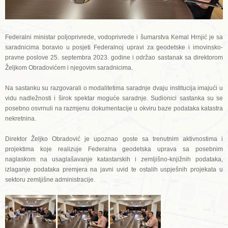
Federalni ministar poljoprivrede, vodoprivrede i šumarstva Kemal Hrnjić je sa
saradnicima boravio u posjeti Federalnoj upravi za geodetske i imovinsko-
pravne poslove 25. septembra 2023. godine i održao sastanak sa direktorom
Željkom Obradovićem i njegovim saradnicima.
Na sastanku su razgovarali o modalitetima saradnje dvaju institucija imajući u
vidu nadležnosti i širok spektar moguće saradnje. Sudionici sastanka su se
posebno osvrnuli na razmjenu dokumentacije u okviru baze podataka katastra
nekretnina.
Direktor Željko Obradović je upoznao goste sa trenutnim aktivnostima i
projektima koje realizuje Federalna geodetska uprava sa posebnim
naglaskom na usaglašavanje katastarskih i zemljišno-knjižnih podataka,
izlaganje podataka premjera na javni uvid te ostalih uspješnih projekata u
sektoru zemljišne administracije.