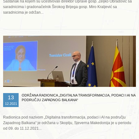
Sastanak na kojem su učestvovali direktor Uprave gosp. Željko Obradović sa
saradnicima i gradonačelnik Širokog Brijega gosp. Miro Kraljević sa
saradnicima je održan...
Opširnije ...
ODRŽANA RADIONICA „DIGITALNA TRANSFORMACIJA, PODACI I AI NA
13
PODRUČJU ZAPADNOG BALKANA“
12.2021
Radionica pod nazivom „Digitalna transformacija, podaci i AI na području
Zapadnog Balkana“ je održana u Skoplju, Sjeverna Makedonija je u periodu
od 09. do 11.12.2021...
Opširnije ...