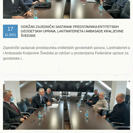
ODRŽAN ZAJEDNIČKI SASTANAK PREDSTAVNIKA ENTITETSKIH
17
GEODETSKIH UPRAVA, LANTMATERIETA I AMBASADE KRALJEVINE
11.2021
ŠVEDSKE
Zajednički sastanak predstavnika entitetskih geodetskih uprava, Lantmäteriet-a
i Ambasade Kraljevine Švedske je održan u prostorijama Federalne uprave za
geodetske i...
Opširnije ...