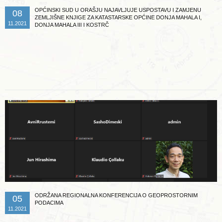
OPĆINSKI SUD U ORAŠJU NAJAVLJUJE USPOSTAVU I ZAMJENU
08
ZEMLJIŠNE KNJIGE ZA KATASTARSKE OPĆINE DONJA MAHALA I,
11.2021
DONJA MAHALA III I KOSTRČ
Opširnije ...
ODRŽANA REGIONALNA KONFERENCIJA O GEOPROSTORNIM
05
PODACIMA
11.2021