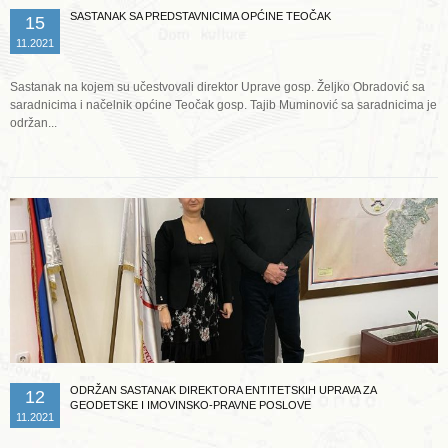
SASTANAK SA PREDSTAVNICIMA OPĆINE TEOČAK
15
11.2021
Sastanak na kojem su učestvovali direktor Uprave gosp. Željko Obradović sa
saradnicima i načelnik općine Teočak gosp. Tajib Muminović sa saradnicima je
održan...
Opširnije ...
ODRŽAN SASTANAK DIREKTORA ENTITETSKIH UPRAVA ZA
12
GEODETSKE I IMOVINSKO-PRAVNE POSLOVE
11.2021