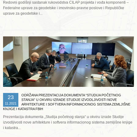
Redovni godišnji sastanak rukovodstva CILAP projekta i vođa komponenti –
Federalne uprave za geodetske i imovinsko-pravne poslove i Republičke
uprave za geodetske i...
Opširnije ...
ODRŽANA PREZENTACIJA DOKUMENTA “STUDIJA POČETNOG
23
STANJA” U OKVIRU IZRADE STUDIJE IZVODLJIVOSTI NOVE
11.2021
ARHITEKTURE I SOFTVERA INFORMACIONOG SISTEMA ZEMLJIŠNE
KNJIGE I KATASTRA FBIH
Prezentacija dokumenta „Studija početnog stanja“ u okviru izrade Studije
izvodljivosti nove arhitekture i softvera informacionog sistema zemljišne knjige
i katastra...
Opširnije ...