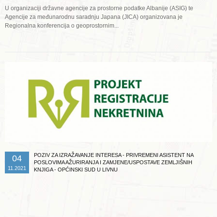
U organizaciji državne agencije za prostorne podatke Albanije (ASIG) te
Agencije za međunarodnu saradnju Japana (JICA) organizovana je
Regionalna konferencija o geoprostornim...
Opširnije ...
POZIV ZA IZRAŽAVANJE INTERESA - PRIVREMENI ASISTENT NA
04
POSLOVIMA AŽURIRANJA I ZAMJENE/USPOSTAVE ZEMLJIŠNIH
11.2021
KNJIGA - OPĆINSKI SUD U LIVNU
Opširnije ...