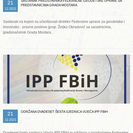
SASTANAK PREDSTAVNIKA FEDERALNE GEODETSKE UPRAVE SA
21
PREDSTAVNICIMA GRADA MOSTARA
12.2021
Sastanak na kojem su učestvovali direktor Federalne uprave za geodetske i
imovinsko - pravne poslove gosp. Željko Obradović sa saradnicima,
gradonačelnik Grada Mostara...
Opširnije ...
ODRŽANA DVADESET ŠESTA SJEDNICA VIJEĆA IPP FBIH
21
12.2021
Dvadeset šesta sjednica Vijeća IPP FBiH je održana u prostorijama Federalne