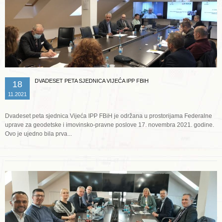
DVADESET PETA SJEDNICA VIJEĆA IPP FBIH
18
11.2021
Dvadeset peta sjednica Vijeća IPP FBiH je održana u prostorijama Federalne
uprave za geodetske i imovinsko-pravne poslove 17. novembra 2021. godine.
Ovo je ujedno bila prva...
Opširnije ...