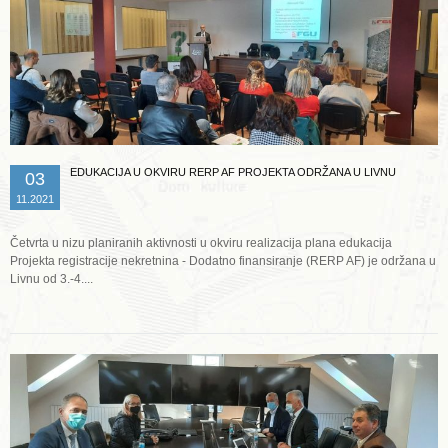
EDUKACIJA U OKVIRU RERP AF PROJEKTA ODRŽANA U LIVNU
03
11.2021
Četvrta u nizu planiranih aktivnosti u okviru realizacija plana edukacija
Projekta registracije nekretnina - Dodatno finansiranje (RERP AF) je održana u
Livnu od 3.-4....
Opširnije ...