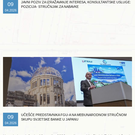
JAVNI POZIV ZA IZRAŽAVANJE INTERESA, KONSULTANTSKE USLUGE:
09
POZICIJA- STRUČNJAK ZA NABAVKE
04.2026
Opširnije ...
UČEŠĆE PREDSTAVNIKA FGU-A NA MEĐUNARODNOM STRUČNOM
09
SKUPU SVJETSKE BANKE U JAPANU
04.2026