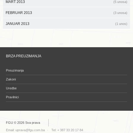
MART 2013
(5 unosa)
FEBRUAR 2013
(3 unosa)
JANUAR 2013
(1 unos)
BRZA PREUZIMANJA
Preuzimanja
Zakoni
Uredbe
Pravilnici
FGU © 2026 Sva prava
Email:
uprava@fgu.com.ba
Tel: + 387 33 20 17 84