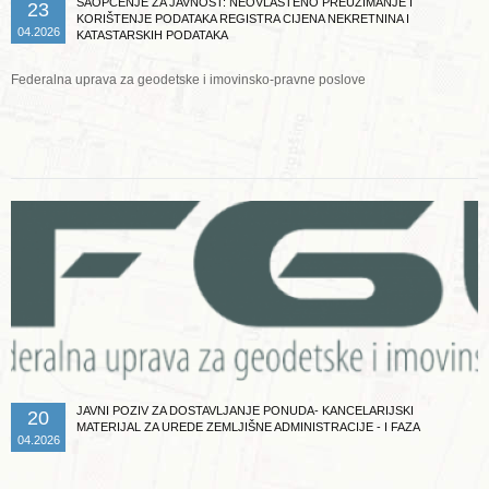
SAOPĆENJE ZA JAVNOST: NEOVLAŠTENO PREUZIMANJE I
23
KORIŠTENJE PODATAKA REGISTRA CIJENA NEKRETNINA I
04.2026
KATASTARSKIH PODATAKA
Federalna uprava za geodetske i imovinsko-pravne poslove
Opširnije ...
JAVNI POZIV ZA DOSTAVLJANJE PONUDA- KANCELARIJSKI
20
MATERIJAL ZA UREDE ZEMLJIŠNE ADMINISTRACIJE - I FAZA
04.2026