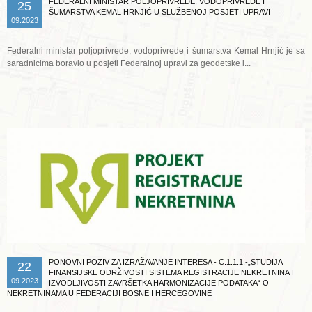
FEDERALNI MINISTAR POLJOPRIVREDE, VODOPRIVREDE I
25
ŠUMARSTVA KEMAL HRNJIĆ U SLUŽBENOJ POSJETI UPRAVI
09.2023
Federalni ministar poljoprivrede, vodoprivrede i šumarstva Kemal Hrnjić je sa
saradnicima boravio u posjeti Federalnoj upravi za geodetske i...
Opširnije ...
PONOVNI POZIV ZA IZRAŽAVANJE INTERESA - C.1.1.1.-„STUDIJA
22
FINANSIJSKE ODRŽIVOSTI SISTEMA REGISTRACIJE NEKRETNINA I
09.2023
IZVODLJIVOSTI ZAVRŠETKA HARMONIZACIJE PODATAKA“ O
NEKRETNINAMA U FEDERACIJI BOSNE I HERCEGOVINE