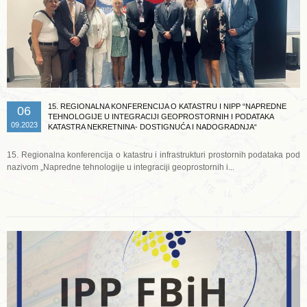
15. REGIONALNA KONFERENCIJA O KATASTRU I NIPP “NAPREDNE
06
TEHNOLOGIJE U INTEGRACIJI GEOPROSTORNIH I PODATAKA
09.2023
KATASTRA NEKRETNINA- DOSTIGNUĆA I NADOGRADNJA“
15. Regionalna konferencija o katastru i infrastrukturi prostornih podataka pod
nazivom „Napredne tehnologije u integraciji geoprostornih i...
Opširnije ...