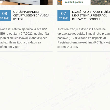
ODRŽANA DVADESET
IZVJEŠTAJ O STANJU TRŽIŠT
08
07
ČETVRTA SJEDNICA VIJEĆA
NEKRETNINA U FEDERACIJI
07.2021
07.2021
IPP FBIH
BIH ZA 2020. GODINU
vadeset četvrta sjednica vijeća IPP
Kroz realizaciju aktivnosti Federalne
BiH je održana 7.7.2021. godine. Na
uprave za geodetske i imovinsko-prav
jednici su učestvovali članovi vijeća
poslove (FGU) vezane za uspostavu
adležnih institucija u skladu sa
Registra cijena nekretnina (RCN), a koj
ješenjem Vlade...
se realizira kroz...