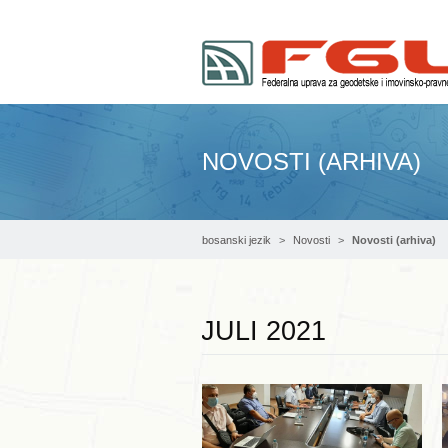
NOVOSTI (ARHIVA)
bosanski jezik
Novosti
Novosti (arhiva)
JULI 2021
Opširnije ...