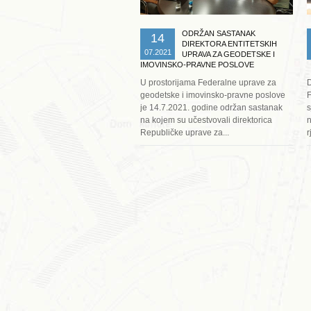
ODRŽAN SASTANAK
14
DIREKTORA ENTITETSKIH
07.2021
UPRAVA ZA GEODETSKE I
IMOVINSKO-PRAVNE POSLOVE
U prostorijama Federalne uprave za
D
geodetske i imovinsko-pravne poslove
F
je 14.7.2021. godine održan sastanak
s
na kojem su učestvovali direktorica
n
Republičke uprave za...
r