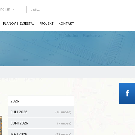
nglish
PLANOVI I IZVJEŠTAJI
PROJEKTI
KONTAKT
2026
JULI 2026
(10 unosa)
JUNI 2026
(7 unosa)
MAJ 2026
(12 unosa)