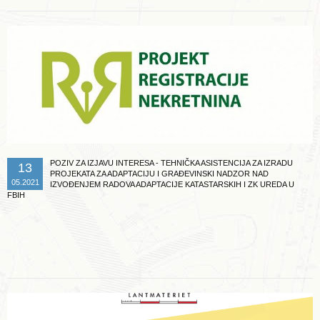
POZIV ZA IZJAVU INTERESA - TEHNIČKA ASISTENCIJA ZA IZRADU
13
PROJEKATA ZA ADAPTACIJU I GRAĐEVINSKI NADZOR NAD
05.2021
IZVOĐENJEM RADOVA ADAPTACIJE KATASTARSKIH I ZK UREDA U
FBIH
Opširnije ...