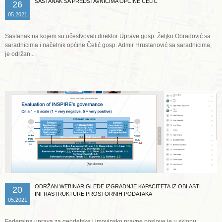
SASTANAK SA PREDSTAVNICIMA OPĆINE ČELIĆ
26
05.2021
Sastanak na kojem su učestvovali direktor Uprave gosp. Željko Obradović sa
saradnicima i načelnik općine Čelić gosp. Admir Hrustanović sa saradnicima,
je održan...
Opširnije ...
ODRŽAN WEBINAR GLEDE IZGRADNJE KAPACITETA IZ OBLASTI
20
INFRASTRUKTURE PROSTORNIH PODATAKA
05.2021
Federalna uprava za geodetske i imovinsko pravne poslove je u sklopu