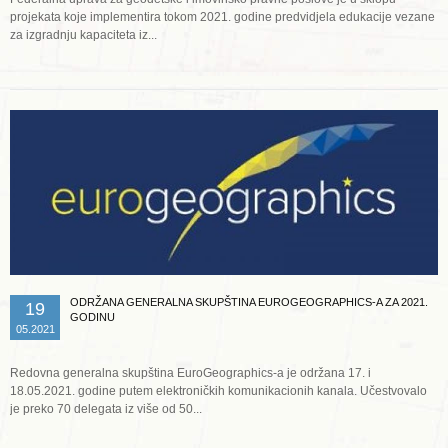
projekata koje implementira tokom 2021. godine predvidjela edukacije vezane
za izgradnju kapaciteta iz...
Opširnije ...
ODRŽANA GENERALNA SKUPŠTINA EUROGEOGRAPHICS-A ZA 2021.
19
GODINU
05.2021
Redovna generalna skupština EuroGeographics-a je održana 17. i
18.05.2021. godine putem elektroničkih komunikacionih kanala. Učestvovalo
je preko 70 delegata iz više od 50...
Opširnije ...