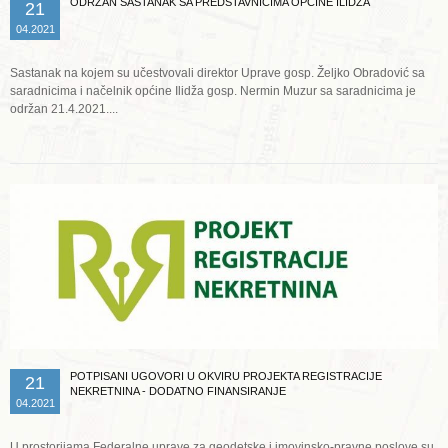
ODRŽAN SASTANAK SA PREDSTAVNICIMA OPĆINE ILIDŽA
21
04.2021
Sastanak na kojem su učestvovali direktor Uprave gosp. Željko Obradović sa
saradnicima i načelnik općine Ilidža gosp. Nermin Muzur sa saradnicima je
održan 21.4.2021....
Opširnije ...
POTPISANI UGOVORI U OKVIRU PROJEKTA REGISTRACIJE
21
NEKRETNINA - DODATNO FINANSIRANJE
04.2021
U prostorijama Federalne uprave za geodetske i imovinsko-pravne poslove su