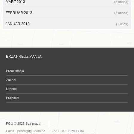
MART 2013
(5 unosa)
FEBRUAR 2013
(3 unosa)
JANUAR 2013
(1 unos)
BRZA PREUZIMANJA
Preuzimanja
Zakoni
Uredbe
Pravilnici
FGU © 2026 Sva prava
Email:
uprava@fgu.com.ba
Tel: + 387 33 20 17 84