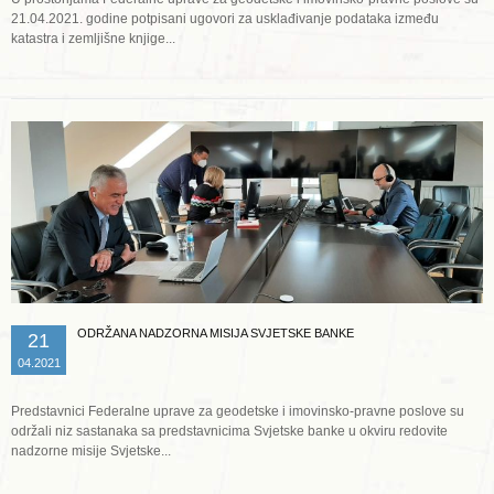
21.04.2021. godine potpisani ugovori za usklađivanje podataka između
katastra i zemljišne knjige...
Opširnije ...
ODRŽANA NADZORNA MISIJA SVJETSKE BANKE
21
04.2021
Predstavnici Federalne uprave za geodetske i imovinsko-pravne poslove su
održali niz sastanaka sa predstavnicima Svjetske banke u okviru redovite
nadzorne misije Svjetske...
Opširnije ...