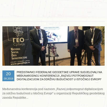
Opširnije ...
PREDSTAVNICI FEDERALNE GEODETSKE UPRAVE SUDJELOVALI NA
20
MEĐUNARODNOJ KONFERENCIJI „RAZVOJ POTPOMOGNUT
09.2019
DIGITALIZACIJOM ZA ODRŽIVU BUDUĆNOST U ISTOČNOJ EVROPI“
Međunarodna konferencija pod nazivom „Razvoj potpomognut digitalizacijom
za održivu budućnost u Istočnoj Evropi“ u organizaciji Republičkog geodetskog
zavoda Republike...
Opširnije ...