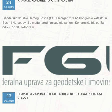
NAJAVA IV. KONGRESA O KATASTRU U BIH
24
09.2019
Geodetsko društvo Herceg Bosne (GDHB) organizira IV. Kongres o katastru u
Bosni i Hercegovini s međunarodnim sudjelovanjem. Kongres će biti održan
od 29. do 31. oktobra u...
Opširnije ...
OBAVIJEST ZA POSJETITELJE I KORISNIKE USLUGA I PODATAKA
23
UPRAVE
09.2019