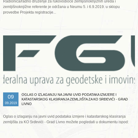
Radionica/radno druženje za rukovodioce zemljišnoknjižnih ureda i
zemljišnoknjižne referente je održana u Neumu 5. i 6.9.2019. u sklopu
provedbe Projekta registracije...
Opširnije ...
OGLAS O IZLAGANJU NA JAVNI UVID PODATAKA IZMJERE I
09
KATASTARSKOG KLASIRANJA ZEMLJIŠTA ZA KO SRĐEVIĆI - GRAD
09.2019
LIVNO
Oglas o izlaganju na javni uvid podataka izmjere i katastarskog klasiranja
zemljišta za KO Srđevići - Grad Livno možete pogledati u dokumentu ispod:
Opširnije ...