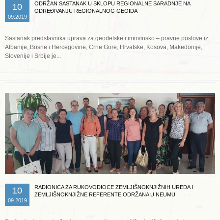
ODRŽAN SASTANAK U SKLOPU REGIONALNE SARADNJE NA
10
ODREĐIVANJU REGIONALNOG GEOIDA
09.2019
Sastanak predstavnika uprava za geodetske i imovinsko – pravne poslove iz
Albanije, Bosne i Hercegovine, Crne Gore, Hrvatske, Kosova, Makedonije,
Slovenije i Srbije je...
Opširnije ...
RADIONICA ZA RUKOVODIOCE ZEMLJIŠNOKNJIŽNIH UREDA I
10
ZEMLJIŠNOKNJIŽNE REFERENTE ODRŽANA U NEUMU
09.2019