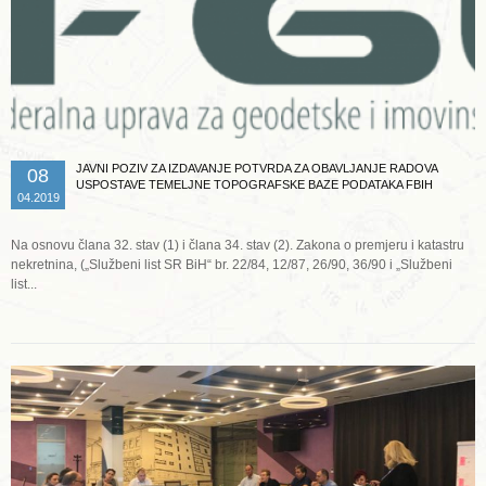
JAVNI POZIV ZA IZDAVANJE POTVRDA ZA OBAVLJANJE RADOVA
08
USPOSTAVE TEMELJNE TOPOGRAFSKE BAZE PODATAKA FBIH
04.2019
Na osnovu člana 32. stav (1) i člana 34. stav (2). Zakona o premjeru i katastru
nekretnina, („Službeni list SR BiH“ br. 22/84, 12/87, 26/90, 36/90 i „Službeni
list...
Opširnije ...