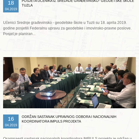
POSJETA UČENIKA IZ SREDNJE GRAĐEVINSKO- GEODETSKE ŠKOLE
18
TUZLA
04.2019
Učenici Srednje građevinsko - geodetske škole u Tuzli su 18. aprila 2019.
godine posjetili Federalnu upravu za geodetske i imovinsko-pravne poslove.
Posjet je planiran...
Opširnije ...
ODRŽAN SASTANAK UPRAVNOG ODBORA I NACIONALNIH
16
KOORDINATORA IMPULS PROJEKTA
04.2019
Osamnaesti sastanak nacionalnih koordinatora IMPULS projekta je održan u