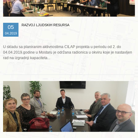
RAZVOJ LJUDSKIH RESURSA
05
04.2019
U skladu sa planiranim aktivnostima CILAP projekta u periodu od 2. do
04.04.2019.godine u Mostaru je održana radionica u okviru koje je nastavljen
rad na izgradnji kapaciteta...
Opširnije ...