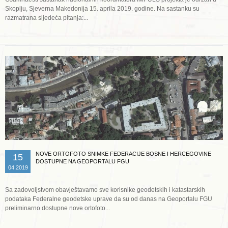
Skoplju, Sjeverna Makedonija 15. aprila 2019. godine. Na sastanku su
razmatrana sljedeća pitanja:...
Opširnije ...
NOVE ORTOFOTO SNIMKE FEDERACIJE BOSNE I HERCEGOVINE
15
DOSTUPNE NA GEOPORTALU FGU
04.2019
Sa zadovoljstvom obavještavamo sve korisnike geodetskih i katastarskih
podataka Federalne geodetske uprave da su od danas na Geoportalu FGU
preliminarno dostupne nove ortofoto...
Opširnije ...