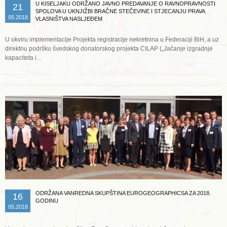
U KISELJAKU ODRŽANO JAVNO PREDAVANJE O RAVNOPRAVNOSTI
21
SPOLOVA U UKNJIŽBI BRAČNE STEČEVINE I STJECANJU PRAVA
05.2018
VLASNIŠTVA NASLJEĐEM
U okviru implementacije Projekta registracije nekretnina u Federaciji BiH, a uz
direktnu podršku švedskog donatorskog projekta CILAP („Jačanje izgradnje
kapaciteta i...
Opširnije ...
ODRŽANA VANREDNA SKUPŠTINA EUROGEOGRAPHICSA ZA 2018.
16
GODINU
05.2018