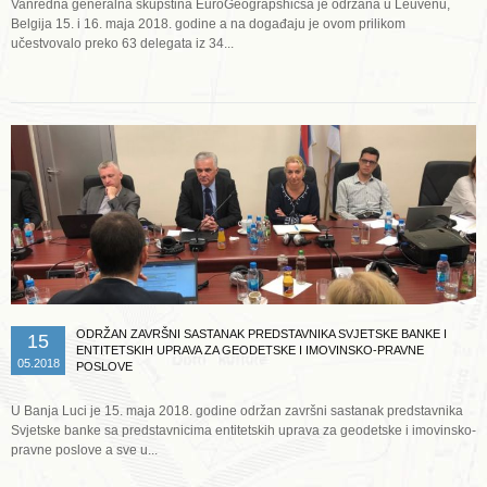
Vanredna generalna skupština EuroGeograpshicsa je održana u Leuvenu,
Belgija 15. i 16. maja 2018. godine a na događaju je ovom prilikom
učestvovalo preko 63 delegata iz 34...
Opširnije ...
ODRŽAN ZAVRŠNI SASTANAK PREDSTAVNIKA SVJETSKE BANKE I
15
ENTITETSKIH UPRAVA ZA GEODETSKE I IMOVINSKO-PRAVNE
05.2018
POSLOVE
U Banja Luci je 15. maja 2018. godine održan završni sastanak predstavnika
Svjetske banke sa predstavnicima entitetskih uprava za geodetske i imovinsko-
pravne poslove a sve u...
Opširnije ...