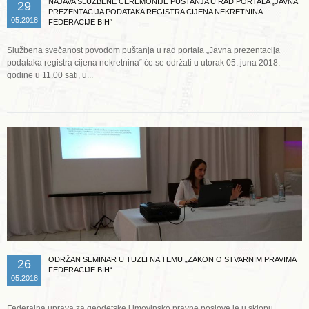
NAJAVA SLUŽBENE CEREMONIJE PUŠTANJA U RAD PORTALA „JAVNA
29
PREZENTACIJA PODATAKA REGISTRA CIJENA NEKRETNINA
05.2018
FEDERACIJE BIH“
Službena svečanost povodom puštanja u rad portala „Javna prezentacija
podataka registra cijena nekretnina“ će se održati u utorak 05. juna 2018.
godine u 11.00 sati, u...
Opširnije ...
ODRŽAN SEMINAR U TUZLI NA TEMU „ZAKON O STVARNIM PRAVIMA
26
FEDERACIJE BIH“
05.2018
Federalna uprava za geodetske i imovinsko pravne poslove je u sklopu