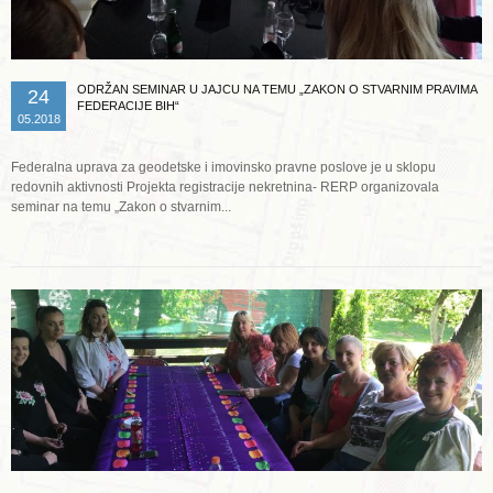
ODRŽAN SEMINAR U JAJCU NA TEMU „ZAKON O STVARNIM PRAVIMA
24
FEDERACIJE BIH“
05.2018
Federalna uprava za geodetske i imovinsko pravne poslove je u sklopu
redovnih aktivnosti Projekta registracije nekretnina- RERP organizovala
seminar na temu „Zakon o stvarnim...
Opširnije ...