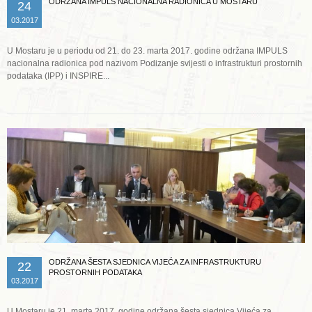
ODRŽANA IMPULS NACIONALNA RADIONICA U MOSTARU
24
03.2017
U Mostaru je u periodu od 21. do 23. marta 2017. godine održana IMPULS
nacionalna radionica pod nazivom Podizanje svijesti o infrastrukturi prostornih
podataka (IPP) i INSPIRE...
Opširnije ...
ODRŽANA ŠESTA SJEDNICA VIJEĆA ZA INFRASTRUKTURU
22
PROSTORNIH PODATAKA
03.2017
U Mostaru je 21. marta 2017. godine održana šesta sjednica Vijeća za