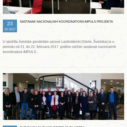
SASTANAK NACIONALNIH KOORDINATORA IMPULS PROJEKTA
23
02.2017
U sjedištu švedske geodetske uprave Lantmäteriet (Gävle, Švedska) je u
periodu od 21. do 22. februara 2017. godine održan sastanak nacionalnih
koordinatora IMPULS...
Opširnije ...