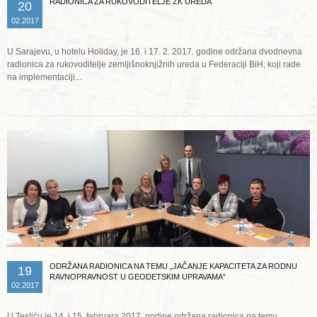
RADIONICA ZA RUKOVODITELJE ZK UREDA
20
02.2017
U Sarajevu, u hotelu Holiday, je 16. i 17. 2. 2017. godine održana dvodnevna
radionica za rukovoditelje zemljišnoknjižnih ureda u Federaciji BiH, koji rade
na implementaciji...
Opširnije ...
ODRŽANA RADIONICA NA TEMU „JAČANJE KAPACITETA ZA RODNU
19
RAVNOPRAVNOST U GEODETSKIM UPRAVAMA“
02.2017
U Tesliću je 14. i 15. februara 2017. godine održana radionica na temu