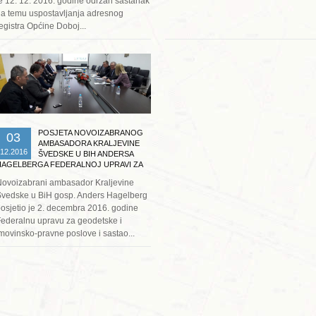
e 12. 12. 2016. godine održan sastanak
a temu uspostavljanja adresnog
egistra Općine Doboj...
Opširnije ...
POSJETA NOVOIZABRANOG
03
AMBASADORA KRALJEVINE
12.2016
ŠVEDSKE U BIH ANDERSA
HAGELBERGA FEDERALNOJ UPRAVI ZA
GEODETSKE I IMOVINSKO-PRAVNE
ovoizabrani ambasador Kraljevine
POSLOVE
vedske u BiH gosp. Anders Hagelberg
osjetio je 2. decembra 2016. godine
ederalnu upravu za geodetske i
movinsko-pravne poslove i sastao...