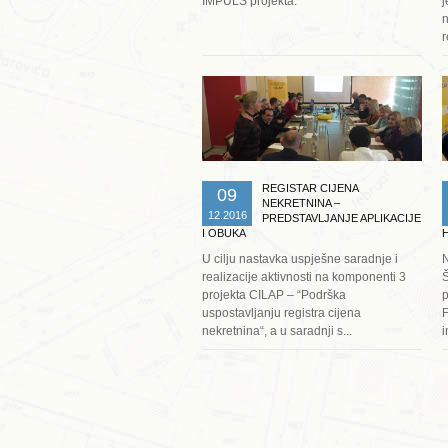
IMPULS projekta.
j
n
r
Opširnije ...
REGISTAR CIJENA
09
NEKRETNINA –
12.2016
PREDSTAVLJANJE APLIKACIJE
I OBUKA
U cilju nastavka uspješne saradnje i
N
realizacije aktivnosti na komponenti 3
Š
projekta CILAP – “Podrška
p
uspostavljanju registra cijena
F
nekretnina“, a u saradnji s...
i