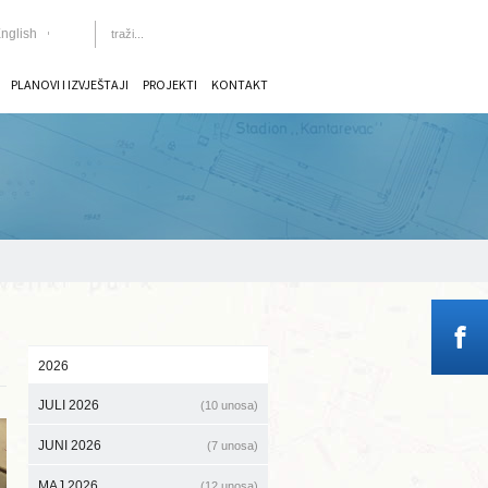
nglish
PLANOVI I IZVJEŠTAJI
PROJEKTI
KONTAKT
2026
JULI 2026
(10 unosa)
JUNI 2026
(7 unosa)
MAJ 2026
(12 unosa)