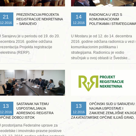
PREZENTACIJA PROJEKTA
RADIONICA U VEZI S
21
14
REGISTRACIJE NEKRETNINA
KOMUNIKACIONIM
12.2016
12.2016
– SARAJEVO
POLITIKAMA I STRATEGIJAM
 Sarajevu je u periodu od 19. do 20.
U Mostaru je od 12. do 14. decembra
decembra 2016. godine održana
2016. godine održana radionica u vezi 
rezentacija Projekta registracije
komunikacionim politikama i
ekretnina (RERP).
strategijama. Radionicu je vodio
stručnjak u ovoj oblasti iz Švedske...
Opširnije ...
Opširnije ...
SASTANAK NA TEMU
OPĆINSKI SUD U SARAJEVU:
13
13
USPOSTAVLJANJA
NAJAVA USPOSTAVE I
12.2016
12.2016
ADRESNOG REGISTRA
ZAMJENE ZEMLJIŠNE KNJIG
OPĆINE DOBOJ ISTOK
ZA KATASTARSKE OPĆINE ILIJAŠ GRAD,
SARAJEVO X I SARAJEVO IV
 prostorijama Federalne uprave za
eodetske i imovinsko-pravne poslove