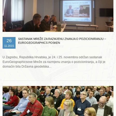
SASTANAK MREŽE ZA RAZMJENU ZNANJA O POZICIONIRANJU –
26
EUROGEOGRAPHICS POSKEN
11.2015
U Zagrebu, Republika Hrvatska, je 24. i 25. novembra održan sastanak
EuroGeographicsove Mreže za razmjenu znanja o pozicioniranju, a čiji je
domaćin bila Državna geodetska...
Opširnije ...