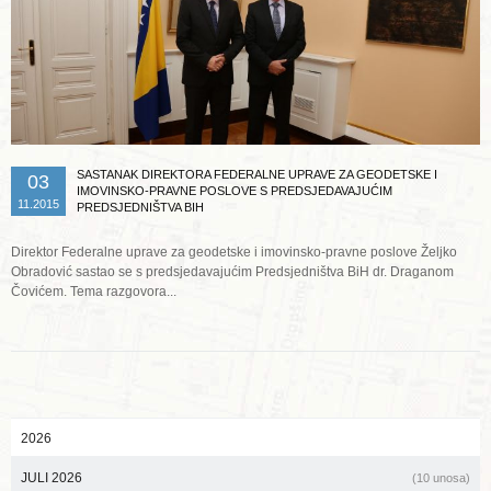
SASTANAK DIREKTORA FEDERALNE UPRAVE ZA GEODETSKE I
03
IMOVINSKO-PRAVNE POSLOVE S PREDSJEDAVAJUĆIM
11.2015
PREDSJEDNIŠTVA BIH
Direktor Federalne uprave za geodetske i imovinsko-pravne poslove Željko
Obradović sastao se s predsjedavajućim Predsjedništva BiH dr. Draganom
Čovićem. Tema razgovora...
2026
JULI 2026
(10 unosa)