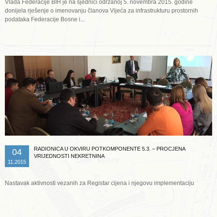
Vlada Federacije BIH je na sjednici održanoj 5. novembra 2015. godine
donijela rješenje o imenovanju članova Vijeća za infrastrukturu prostornih
podataka Federacije Bosne i...
Opširnije ...
RADIONICA U OKVIRU POTKOMPONENTE 5.3. – PROCJENA
04
VRIJEDNOSTI NEKRETNINA
11.2015
Nastavak aktivnosti vezanih za Registar cijena i njegovu implementaciju
Opširnije ...