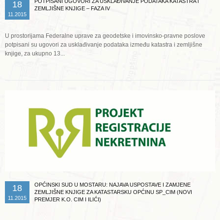
POTPISANI UGOVORI ZA USKLAĐIVANJE PODATAKA KATASTRA I
18
ZEMLJIŠNE KNJIGE – FAZA IV
11.2015
U prostorijama Federalne uprave za geodetske i imovinsko-pravne poslove
potpisani su ugovori za usklađivanje podataka između katastra i zemljišne
knjige, za ukupno 13...
Opširnije ...
OPĆINSKI SUD U MOSTARU: NAJAVA USPOSTAVE I ZAMJENE
18
ZEMLJIŠNE KNJIGE ZA KATASTARSKU OPĆINU SP_CIM (NOVI
11.2015
PREMJER K.O. CIM I ILIĆI)