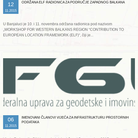
ODRŽANA ELF RADIONICA ZA PODRUČJE ZAPADNOG BALKANA
12
11.2015
U Banjaluci je 10. i 11. novembra održana radionica pod nazivom
„WORKSHOP FOR WESTERN BALKANS REGION “CONTRIBUTION TO
EUROPEAN LOCATION FRAMEWORK (ELF)“, čiji je...
Opširnije ...
IMENOVANI ČLANOVI VIJEĆA ZA INFRASTRUKTURU PROSTORNIH
06
PODATAKA
11.2015