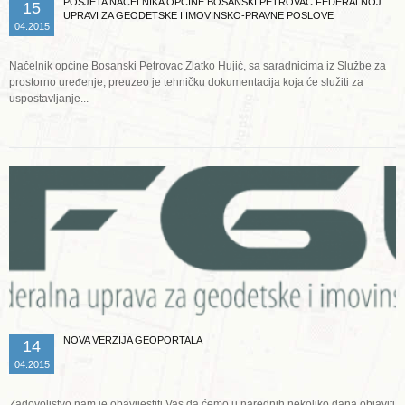
POSJETA NAČELNIKA OPĆINE BOSANSKI PETROVAC FEDERALNOJ
15
UPRAVI ZA GEODETSKE I IMOVINSKO-PRAVNE POSLOVE
04.2015
Načelnik općine Bosanski Petrovac Zlatko Hujić, sa saradnicima iz Službe za
prostorno uređenje, preuzeo je tehničku dokumentacija koja će služiti za
uspostavljanje...
Opširnije ...
NOVA VERZIJA GEOPORTALA
14
04.2015
Zadovoljstvo nam je obavijestiti Vas da ćemo u narednih nekoliko dana objaviti