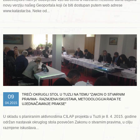
novu verziju našeg Geoportala koji će biti dostupan putem web adrese
www.katastar.ba. Neke od...
Opširnije ...
TREĆI OKRUGLI STOL U TUZLI NA TEMU "ZAKON O STVARNIM
09
PRAVIMA - RAZMJENA ISKUSTAVA, METODOLOGIJA RADA TE
04.2015
UJEDNAČAVANJE PRAKSE"
U skladu s planiranim aktivnostima CILAP projekta u Tuzli je 8. 4. 2015. godine
održan nastavak okruglog stola posvećen Zakonu o stvarnim pravima, u cilju
razmjene iskustava...
Opširnije ...