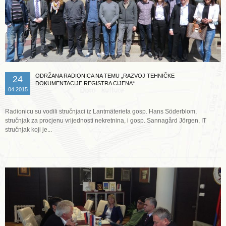
ODRŽANA RADIONICA NA TEMU „RAZVOJ TEHNIČKE
24
DOKUMENTACIJE REGISTRA CIJENA“.
04.2015
Radionicu su vodili stručnjaci iz Lantmäterieta gosp. Hans Söderblom,
stručnjak za procjenu vrijednosti nekretnina, i gosp. Sannagård Jörgen, IT
stručnjak koji je...
Opširnije ...