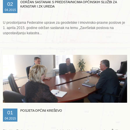
ODRŽAN SASTANAK S PREDSTAVNICIMA OPĆINSKIH SLUŽBI ZA
02
KATASTAR I ZK UREDA
04.2015
U prostorijama Federalne uprave za geodetske i imovinsko-pravne poslove je
1. aprila 2015. godine održan sastanak na temu „Završetak poslova na
uspostavljanju katastra...
Opširnije ...
POSJETA OPĆINI KREŠEVO
01
04.2015