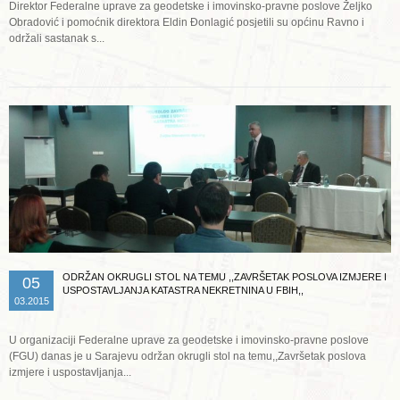
Direktor Federalne uprave za geodetske i imovinsko-pravne poslove Željko
Obradović i pomoćnik direktora Eldin Đonlagić posjetili su općinu Ravno i
održali sastanak s...
Opširnije ...
ODRŽAN OKRUGLI STOL NA TEMU ,,ZAVRŠETAK POSLOVA IZMJERE I
05
USPOSTAVLJANJA KATASTRA NEKRETNINA U FBIH,,
03.2015
U organizaciji Federalne uprave za geodetske i imovinsko-pravne poslove
(FGU) danas je u Sarajevu održan okrugli stol na temu,,Završetak poslova
izmjere i uspostavljanja...
Opširnije ...