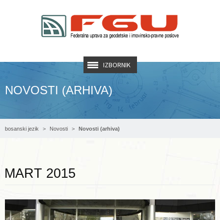
IZBORNIK
NOVOSTI (ARHIVA)
bosanski jezik
Novosti
Novosti (arhiva)
Opširnije ...
MART 2015