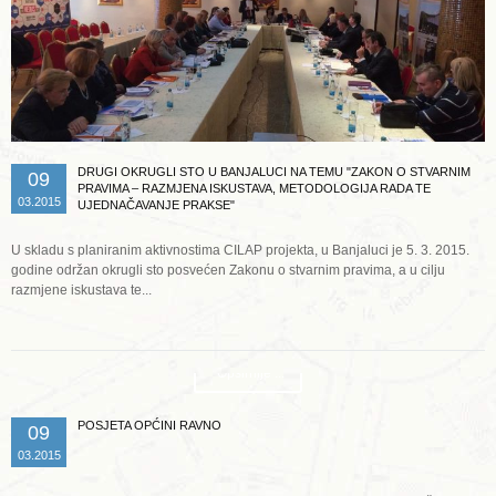
DRUGI OKRUGLI STO U BANJALUCI NA TEMU "ZAKON O STVARNIM
09
PRAVIMA – RAZMJENA ISKUSTAVA, METODOLOGIJA RADA TE
03.2015
UJEDNAČAVANJE PRAKSE"
U skladu s planiranim aktivnostima CILAP projekta, u Banjaluci je 5. 3. 2015.
godine održan okrugli sto posvećen Zakonu o stvarnim pravima, a u cilju
razmjene iskustava te...
Opširnije ...
POSJETA OPĆINI RAVNO
09
03.2015