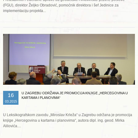
(FGU), direktor Željko Obradović, pomoćnik direktora i šef Jedinice za
implementaciju projekta...
Opširnije ...
U ZAGREBU ODRŽANA JE PROMOCIJA KNJIGE „HERCEGOVINA U
16
KARTAMA I PLANOVIMA“
03.2015
U Leksikografskom zavodu „Miroslav Krleža“ u Zagrebu održana je promocija
knjige „Hercegovina u kartama i planovima“, autora dipl. ing. geod. Mirka
Alilovića....
Opširnije ...