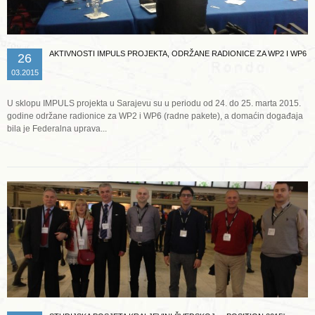
AKTIVNOSTI IMPULS PROJEKTA, ODRŽANE RADIONICE ZA WP2 I WP6
26
03.2015
U sklopu IMPULS projekta u Sarajevu su u periodu od 24. do 25. marta 2015.
godine održane radionice za WP2 i WP6 (radne pakete), a domaćin događaja
bila je Federalna uprava...
Opširnije ...