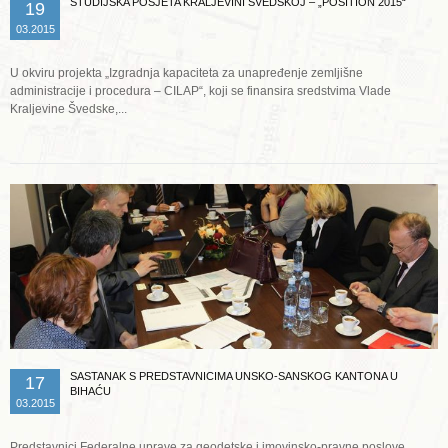
STUDIJSKA POSJETA KRALJEVINI ŠVEDSKOJ – „POSITION 2015“
19
03.2015
U okviru projekta „Izgradnja kapaciteta za unapređenje zemljišne
administracije i procedura – CILAP“, koji se finansira sredstvima Vlade
Kraljevine Švedske,...
Opširnije ...
SASTANAK S PREDSTAVNICIMA UNSKO-SANSKOG KANTONA U
17
BIHAĆU
03.2015
Predstavnici Federalne uprave za geodetske i imovinsko-pravne poslove