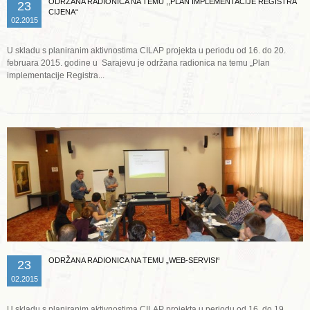
ODRŽANA RADIONICA NA TEMU ,,PLAN IMPLEMENTACIJE REGISTRA
23
CIJENA“
02.2015
U skladu s planiranim aktivnostima CILAP projekta u periodu od 16. do 20.
februara 2015. godine u Sarajevu je održana radionica na temu „Plan
implementacije Registra...
Opširnije ...
ODRŽANA RADIONICA NA TEMU „WEB-SERVISI“
23
02.2015
U skladu s planiranim aktivnostima CILAP projekta u periodu od 16. do 19.