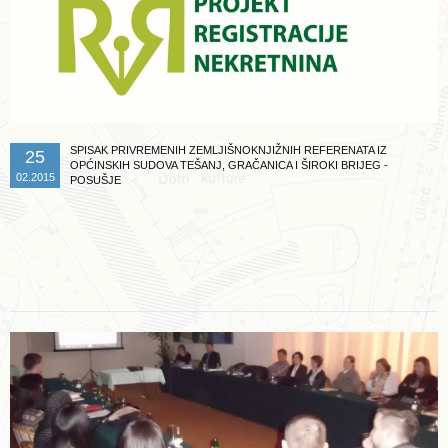
SPISAK PRIVREMENIH ZEMLJIŠNOKNJIŽNIH REFERENATA IZ
25
OPĆINSKIH SUDOVA TEŠANJ, GRAČANICA I ŠIROKI BRIJEG -
02.2015
POSUŠJE
Opširnije ...