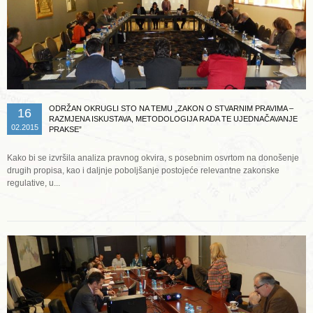
ODRŽAN OKRUGLI STO NA TEMU „ZAKON O STVARNIM PRAVIMA –
16
RAZMJENA ISKUSTAVA, METODOLOGIJA RADA TE UJEDNAČAVANJE
02.2015
PRAKSE”
Kako bi se izvršila analiza pravnog okvira, s posebnim osvrtom na donošenje
drugih propisa, kao i daljnje poboljšanje postojeće relevantne zakonske
regulative, u...
Opširnije ...