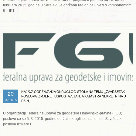
februara 2015. godine u Sarajevu je održana radionica u vezi s komponentom
6 – IKT.
Opširnije ...
NAJAVA ODRŽAVANJA OKRUGLOG STOLA NA TEMU ,,ZAVRŠETAK
20
POSLOVA IZMJERE I USPOSTAVLJANJA KATASTRA NEKRETNINA U
02.2015
FBIH,,
U organizaciji Federalne uprave za geodetske i imovinsko-pravne (FGU)
poslove će se 5. 3. 2015. godine održati okrugli stol na temu ,,Završetak
poslova izmjere i...
Opširnije ...