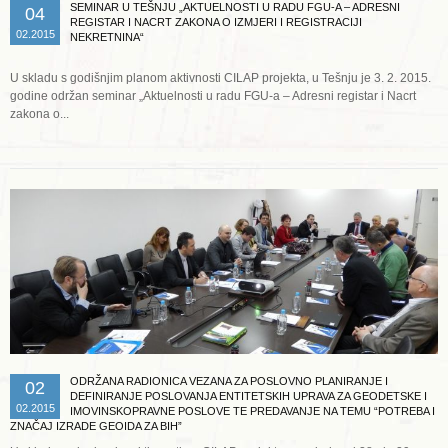
SEMINAR U TEŠNJU „AKTUELNOSTI U RADU FGU-A – ADRESNI
04
REGISTAR I NACRT ZAKONA O IZMJERI I REGISTRACIJI
02.2015
NEKRETNINA“
U skladu s godišnjim planom aktivnosti CILAP projekta, u Tešnju je 3. 2. 2015.
godine održan seminar „Aktuelnosti u radu FGU-a – Adresni registar i Nacrt
zakona o...
Opširnije ...
ODRŽANA RADIONICA VEZANA ZA POSLOVNO PLANIRANJE I
02
DEFINIRANJE POSLOVANJA ENTITETSKIH UPRAVA ZA GEODETSKE I
02.2015
IMOVINSKOPRAVNE POSLOVE TE PREDAVANJE NA TEMU “POTREBA I
ZNAČAJ IZRADE GEOIDA ZA BIH”