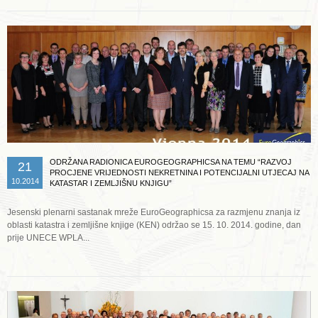
ODRŽANA RADIONICA EUROGEOGRAPHICSA NA TEMU “RAZVOJ
21
PROCJENE VRIJEDNOSTI NEKRETNINA I POTENCIJALNI UTJECAJ NA
10.2014
KATASTAR I ZEMLJIŠNU KNJIGU”
Jesenski plenarni sastanak mreže EuroGeographicsa za razmjenu znanja iz
oblasti katastra i zemljišne knjige (KEN) održao se 15. 10. 2014. godine, dan
prije UNECE WPLA...
Opširnije ...