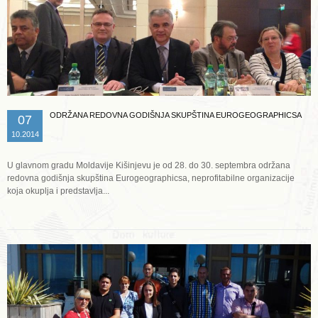
ODRŽANA REDOVNA GODIŠNJA SKUPŠTINA EUROGEOGRAPHICSA
07
10.2014
U glavnom gradu Moldavije Kišinjevu je od 28. do 30. septembra održana
redovna godišnja skupština Eurogeographicsa, neprofitabilne organizacije
koja okuplja i predstavlja...
Opširnije ...