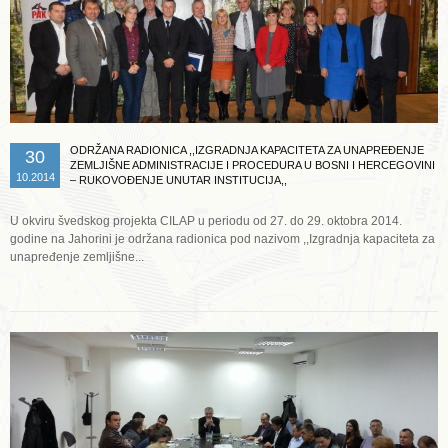
ODRŽANA RADIONICA ,,IZGRADNJA KAPACITETA ZA UNAPREĐENJE
30
ZEMLJIŠNE ADMINISTRACIJE I PROCEDURA U BOSNI I HERCEGOVINI
10.2014
– RUKOVOĐENJE UNUTAR INSTITUCIJA,,
U okviru švedskog projekta CILAP u periodu od 27. do 29. oktobra 2014.
godine na Jahorini je održana radionica pod nazivom ,,Izgradnja kapaciteta za
unapređenje zemljišne...
Opširnije ...