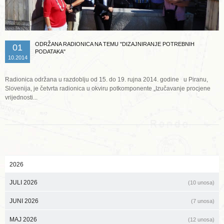
ODRŽANA RADIONICA NA TEMU "DIZAJNIRANJE POTREBNIH
01
PODATAKA"
10.2014
Radionica održana u razdoblju od 15. do 19. rujna 2014. godine u Piranu,
Slovenija, je četvrta radionica u okviru potkomponente „Izučavanje procjene
vrijednosti...
2026
JULI 2026
(10 unosa)
JUNI 2026
(7 unosa)
MAJ 2026
(12 unosa)