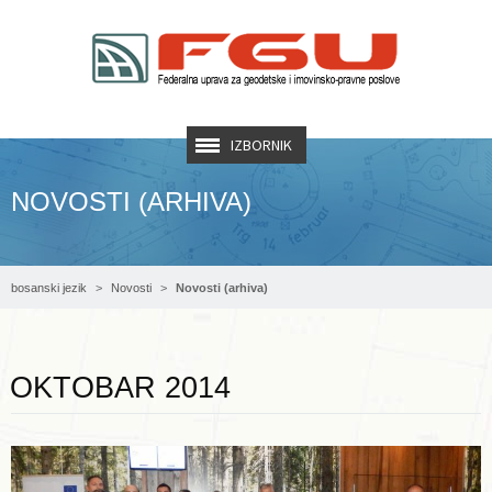
IZBORNIK
NOVOSTI (ARHIVA)
bosanski jezik
Novosti
Novosti (arhiva)
Opširnije ...
OKTOBAR 2014