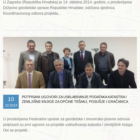
U Zagrebu (Republika Hrvatska) je 14. oktobra 2014. godine, u prostorijama
Državne geodetske uprave Republike Hrvatske, održana sjednica
Koordinacionog odbora projekta...
Opširnije ...
POTPISANI UGOVORI ZA USKLAĐIVANJE PODATAKA KATASTRA I
10
ZEMLJIŠNE KNJIGE ZA OPĆINE TEŠANJ, POSUŠJE I GRAČANICA
10.2014
U prostorijama Federalne uprave za geodetske i imovinsko-pravne odnose
potpisani su prvi ugovori za projekte usklađivanja katastra i zemljišnih knjiga.
Ovi se projekti...
Opširnije ...