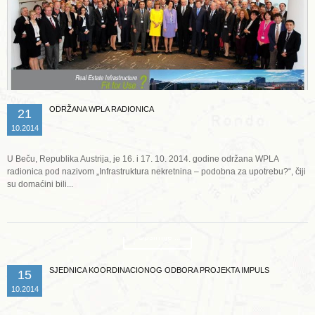
ODRŽANA WPLA RADIONICA
21
10.2014
U Beču, Republika Austrija, je 16. i 17. 10. 2014. godine održana WPLA
radionica pod nazivom „Infrastruktura nekretnina – podobna za upotrebu?“, čiji
su domaćini bili...
Opširnije ...
SJEDNICA KOORDINACIONOG ODBORA PROJEKTA IMPULS
15
10.2014