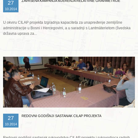
ZAVRŠENA KAMPANJA MJERENJA RELATIVNE GRAVIMETRIJE
27
10.2014
U okviru CILAP projekta Izgradnja kapaciteta za unapređenje zemljišne
administracije u Bosni i Hercegovini, a u saradnji s Lantmäterietom (švedska
državna uprava za...
Opširnije ...
REDOVNI GODIŠNJI SASTANAK CILAP PROJEKTA
27
10.2014
Redovni godišnji sastanak rukovodstva CILAP projekta i rukovodioca radnih