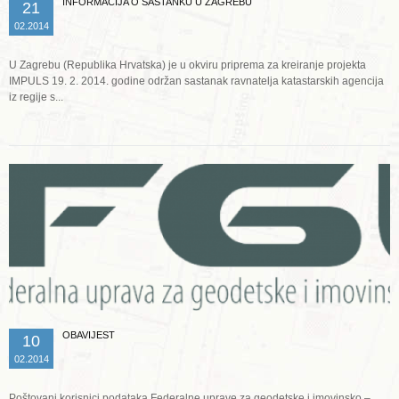
INFORMACIJA O SASTANKU U ZAGREBU
21
02.2014
U Zagrebu (Republika Hrvatska) je u okviru priprema za kreiranje projekta
IMPULS 19. 2. 2014. godine održan sastanak ravnatelja katastarskih agencija
iz regije s...
Opširnije ...
OBAVIJEST
10
02.2014
Poštovani korisnici podataka Federalne uprave za geodetske i imovinsko –