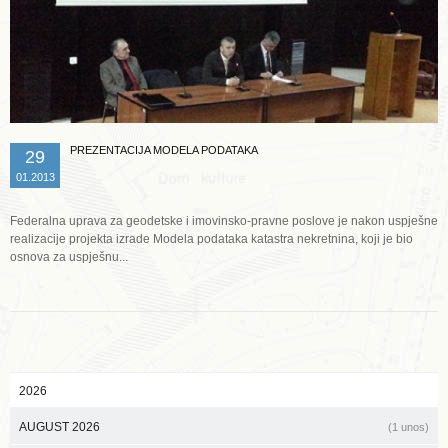
PREZENTACIJA MODELA PODATAKA
29
01.2013
Federalna uprava za geodetske i imovinsko-pravne poslove je nakon uspješne
realizacije projekta izrade Modela podataka katastra nekretnina, koji je bio
osnova za uspješnu...
2026
AUGUST 2026
(1 unos)