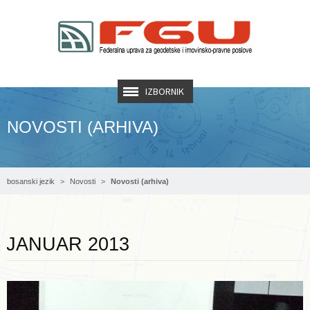
IZBORNIK
NOVOSTI (ARHIVA)
bosanski jezik
Novosti
Novosti (arhiva)
Opširnije ...
JANUAR 2013