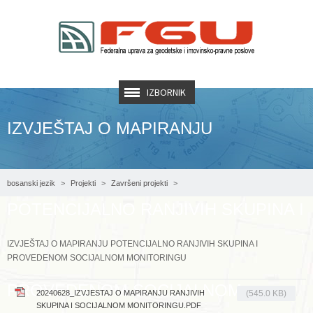
IZBORNIK
IZVJEŠTAJ O MAPIRANJU
bosanski jezik
Projekti
Završeni projekti
POTENCIJALNO RANJIVIH SKUPINA I
AF RERP - Projekt registracije nekretnina
Izvještaj o mapiranju
IZVJEŠTAJ O MAPIRANJU POTENCIJALNO RANJIVIH SKUPINA I
PROVEDENOM SOCIJALNOM MONITORINGU
PROVEDENOM SOCIJALNOM
20240628_IZVJESTAJ O MAPIRANJU RANJIVIH
(545.0 KB)
SKUPINA I SOCIJALNOM MONITORINGU.PDF