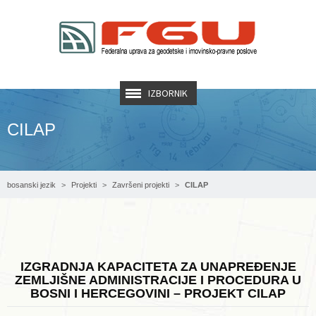
IZBORNIK
CILAP
bosanski jezik
Projekti
Završeni projekti
CILAP
IZGRADNJA KAPACITETA ZA UNAPREĐENJE
ZEMLJIŠNE ADMINISTRACIJE I PROCEDURA U
BOSNI I HERCEGOVINI – PROJEKT CILAP