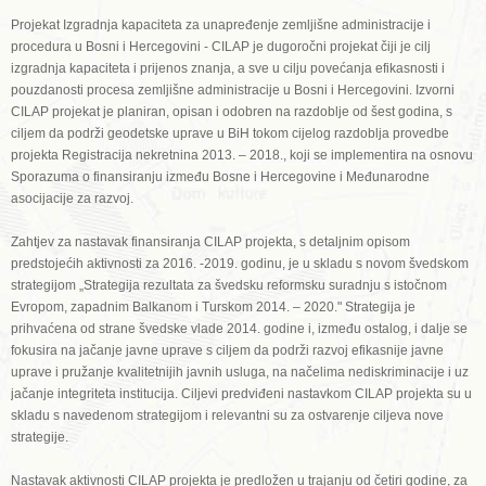
Projekat Izgradnja kapaciteta za unapređenje zemljišne administracije i
procedura u Bosni i Hercegovini - CILAP je dugoročni projekat čiji je cilj
izgradnja kapaciteta i prijenos znanja, a sve u cilju povećanja efikasnosti i
pouzdanosti procesa zemljišne administracije u Bosni i Hercegovini. Izvorni
CILAP projekat je planiran, opisan i odobren na razdoblje od šest godina, s
ciljem da podrži geodetske uprave u BiH tokom cijelog razdoblja provedbe
projekta Registracija nekretnina 2013. – 2018., koji se implementira na osnovu
Sporazuma o finansiranju između Bosne i Hercegovine i Međunarodne
asocijacije za razvoj.
Zahtjev za nastavak finansiranja CILAP projekta, s detaljnim opisom
predstojećih aktivnosti za 2016. -2019. godinu, je u skladu s novom švedskom
strategijom „Strategija rezultata za švedsku reformsku suradnju s istočnom
Evropom, zapadnim Balkanom i Turskom 2014. – 2020." Strategija je
prihvaćena od strane švedske vlade 2014. godine i, između ostalog, i dalje se
fokusira na jačanje javne uprave s ciljem da podrži razvoj efikasnije javne
uprave i pružanje kvalitetnijih javnih usluga, na načelima nediskriminacije i uz
jačanje integriteta institucija. Ciljevi predviđeni nastavkom CILAP projekta su u
skladu s navedenom strategijom i relevantni su za ostvarenje ciljeva nove
strategije.
Nastavak aktivnosti CILAP projekta je predložen u trajanju od četiri godine, za