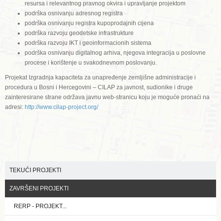
resursa i relevantnog pravnog okvira i upravljanje projektom
podrška osnivanju adresnog registra
podrška osnivanju registra kupoprodajnih cijena
podrška razvoju geodetske infrastrukture
podrška razvoju IKT i geoinformacionih sistema
podrška osnivanju digitalnog arhiva, njegova integracija u poslovne
procese i korištenje u svakodnevnom poslovanju.
Projekat Izgradnja kapaciteta za unapređenje zemljišne administracije i
procedura u Bosni i Hercegovini – CILAP za javnost, sudionike i druge
zainteresirane strane održava javnu web-stranicu koju je moguće pronaći na
adresi:
http://www.cilap-project.org/
TEKUĆI PROJEKTI
ZAVRŠENI PROJEKTI
RERP - PROJEKT...