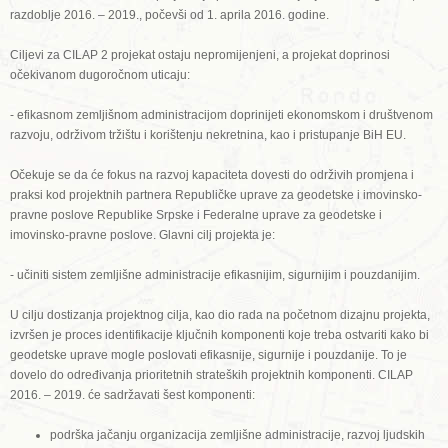
razdoblje 2016. – 2019., počevši od 1. aprila 2016. godine.
Ciljevi za CILAP 2 projekat ostaju nepromijenjeni, a projekat doprinosi
očekivanom dugoročnom uticaju:
- efikasnom zemljišnom administracijom doprinijeti ekonomskom i društvenom
razvoju, održivom tržištu i korištenju nekretnina, kao i pristupanje BiH EU.
Očekuje se da će fokus na razvoj kapaciteta dovesti do održivih promjena i
praksi kod projektnih partnera Republičke uprave za geodetske i imovinsko-
pravne poslove Republike Srpske i Federalne uprave za geodetske i
imovinsko-pravne poslove. Glavni cilj projekta je:
- učiniti sistem zemljišne administracije efikasnijim, sigurnijim i pouzdanijim.
U cilju dostizanja projektnog cilja, kao dio rada na početnom dizajnu projekta,
izvršen je proces identifikacije ključnih komponenti koje treba ostvariti kako bi
geodetske uprave mogle poslovati efikasnije, sigurnije i pouzdanije. To je
dovelo do određivanja prioritetnih strateških projektnih komponenti. CILAP
2016. – 2019. će sadržavati šest komponenti:
podrška jačanju organizacija zemljišne administracije, razvoj ljudskih