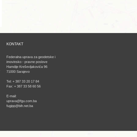
KONTAKT
Federalna uprava za geodetske i
imovinsko - pravne poslove
Hamdije Kreševljakovića 96
71000 Sarajevo
Tel: + 387 33 20 17 84
Fax: + 387 33 58 60 56
E-mail:
uprava@fgu.com.ba
fugipp@bih.net.ba